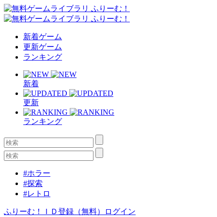
新着ゲーム
更新ゲーム
ランキング
新着
更新
ランキング
#ホラー
#探索
#レトロ
ふりーむ！ＩＤ登録（無料）
ログイン