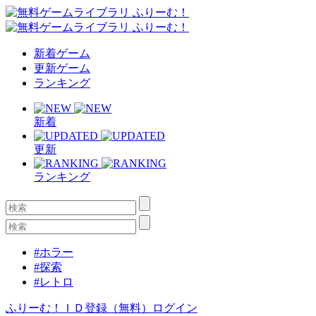
新着ゲーム
更新ゲーム
ランキング
新着
更新
ランキング
#ホラー
#探索
#レトロ
ふりーむ！ＩＤ登録（無料）
ログイン