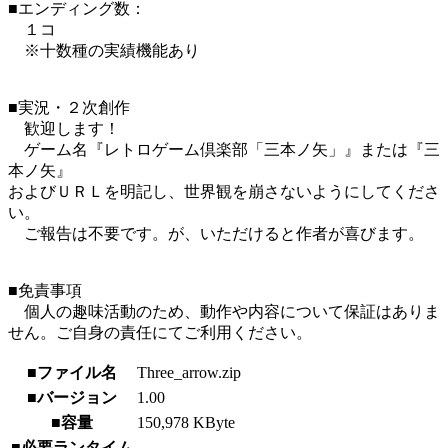
■エンディング数：
１コ
※十数種の実績機能あり
■実況・２次創作
歓迎します！
ゲーム名『レトロゲーム倶楽部「三本ノ矢」』または『三
本ノ矢』
およびＵＲＬを明記し、世界観を崩さないようにしてくださ
い。
ご報告は不要です。が、いただけると作者が喜びます。
■免責事項
個人の趣味活動のため、動作や内容について保証はありま
せん。ご自身の責任にてご利用ください。
■ファイル名
Three_arrow.zip
■バージョン
1.00
■容量
150,978 KByte
■必要ランタイム