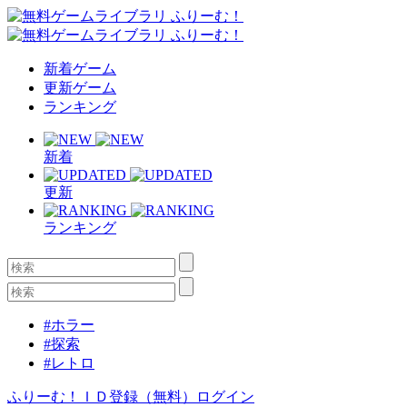
新着ゲーム
更新ゲーム
ランキング
新着
更新
ランキング
#ホラー
#探索
#レトロ
ふりーむ！ＩＤ登録（無料）
ログイン