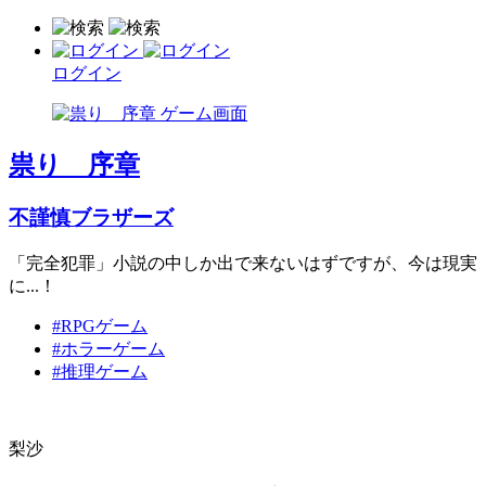
ログイン
祟り 序章
不謹慎ブラザーズ
「完全犯罪」小説の中しか出で来ないはずですが、今は現実
に...！
#RPGゲーム
#ホラーゲーム
#推理ゲーム
梨沙