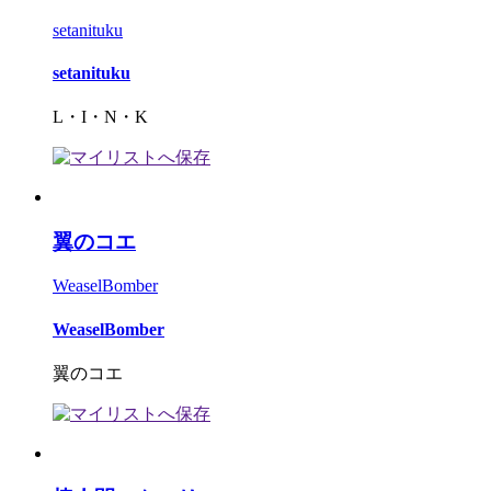
setanituku
setanituku
L・I・N・K
翼のコエ
WeaselBomber
WeaselBomber
翼のコエ