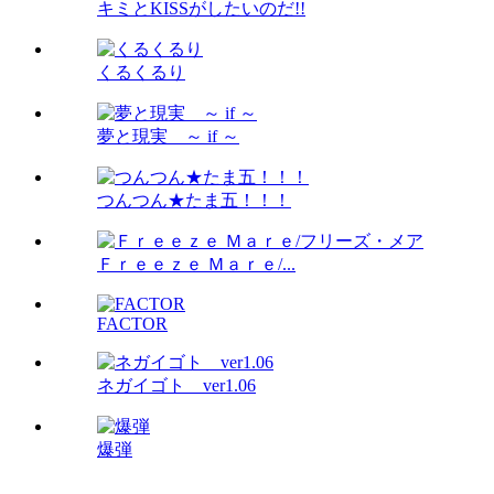
キミとKISSがしたいのだ!!
くるくるり
夢と現実 ～ if ～
つんつん★たま五！！！
Ｆｒｅｅｚｅ Ｍａｒｅ/...
FACTOR
ネガイゴト ver1.06
爆弾