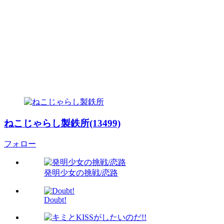
ねこじゃらし製鉄所(13499)
フォロー
発明少女の挑戦/恋路
Doubt!