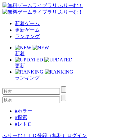
新着ゲーム
更新ゲーム
ランキング
新着
更新
ランキング
#ホラー
#探索
#レトロ
ふりーむ！ＩＤ登録（無料）
ログイン