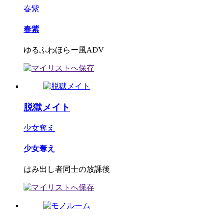
春紫
春紫
ゆるふわほらー風ADV
脱獄メイト
少女奪え
少女奪え
はみ出し者同士の放課後