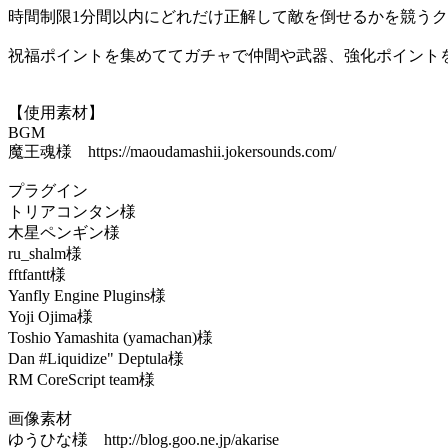
時間制限1分間以内にどれだけ正解して敵を倒せるかを競う
祝福ポイントを集めててガチャで仲間や武器、強化ポイント
【使用素材】
BGM
魔王魂様 https://maoudamashii.jokersounds.com/
プラグイン
トリアコンタン様
木星ペンギン様
ru_shalm様
fftfantt様
Yanfly Engine Plugins様
Yoji Ojima様
Toshio Yamashita (yamachan)様
Dan #Liquidize" Deptula様
RM CoreScript team様
画像素材
ゆうひな様 http://blog.goo.ne.jp/akarise