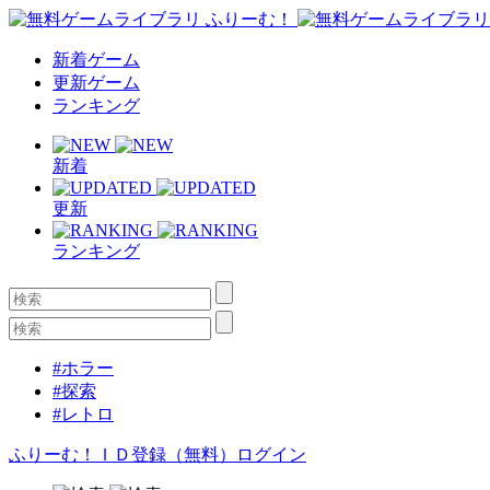
新着ゲーム
更新ゲーム
ランキング
新着
更新
ランキング
#ホラー
#探索
#レトロ
ふりーむ！ＩＤ登録（無料）
ログイン