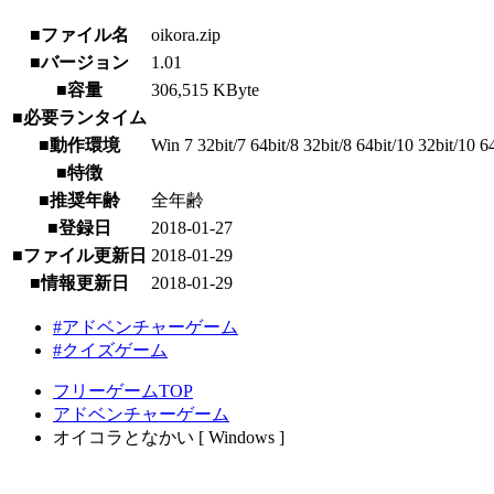
■ファイル名
oikora.zip
■バージョン
1.01
■容量
306,515 KByte
■必要ランタイム
■動作環境
Win 7 32bit/7 64bit/8 32bit/8 64bit/10 32bit/10 6
■特徴
■推奨年齢
全年齢
■登録日
2018-01-27
■ファイル更新日
2018-01-29
■情報更新日
2018-01-29
#アドベンチャーゲーム
#クイズゲーム
フリーゲームTOP
アドベンチャーゲーム
オイコラとなかい [ Windows ]