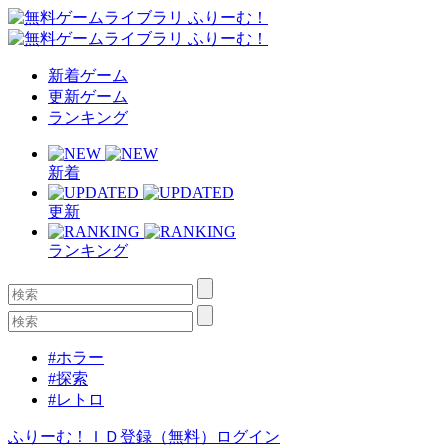
新着ゲーム
更新ゲーム
ランキング
新着
更新
ランキング
#ホラー
#探索
#レトロ
ふりーむ！ＩＤ登録（無料）
ログイン