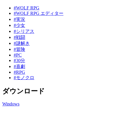
#WOLF RPG
#WOLF RPG エディター
#実況
#少女
#シリアス
#戦闘
#謎解き
#冒険
#PC
#30分
#喜劇
#RPG
#モノクロ
ダウンロード
Windows