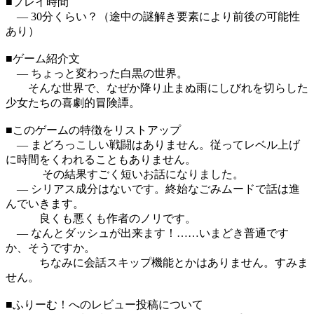
■プレイ時間
― 30分くらい？（途中の謎解き要素により前後の可能性
あり）
■ゲーム紹介文
― ちょっと変わった白黒の世界。
そんな世界で、なぜか降り止まぬ雨にしびれを切らした
少女たちの喜劇的冒険譚。
■このゲームの特徴をリストアップ
― まどろっこしい戦闘はありません。従ってレベル上げ
に時間をくわれることもありません。
その結果すごく短いお話になりました。
― シリアス成分はないです。終始なごみムードで話は進
んでいきます。
良くも悪くも作者のノリです。
― なんとダッシュが出来ます！……いまどき普通です
か、そうですか。
ちなみに会話スキップ機能とかはありません。すみま
せん。
■ふりーむ！へのレビュー投稿について