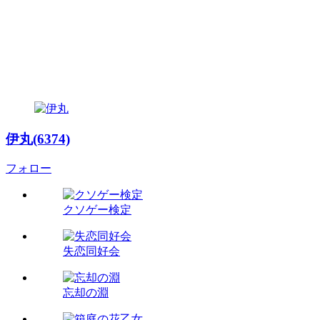
伊丸(6374)
フォロー
クソゲー検定
失恋同好会
忘却の淵