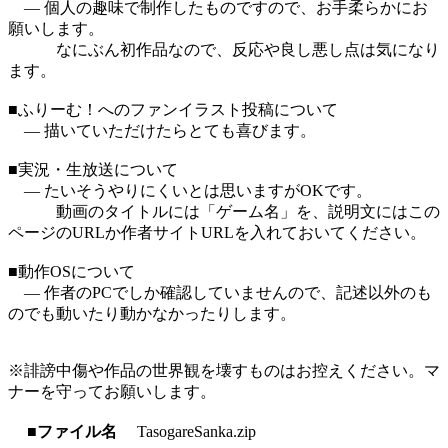
― 個人の趣味で制作したものですので、お手柔らかにお
願いします。
なにぶん初作品なので、反応や良し悪し点は気になり
ます。
■ふりーむ！へのファンイラスト投稿について
― 描いていただけたらとても喜びます。
■実況・生放送について
― たいそうやりにくいとは思いますがOKです。
動画のタイトルには「ゲーム名」を、説明文にはこの
ページのURLか作者サイトURLを入れておいてください。
■動作OSについて
― 作者のPCでしか確認していませんので、記述以外のも
のでも動いたり動かなかったりします。
※誹謗中傷や作品の世界観を壊すものはお控えください。マ
ナーを守ってお願いします。
■ファイル名
TasogareSanka.zip