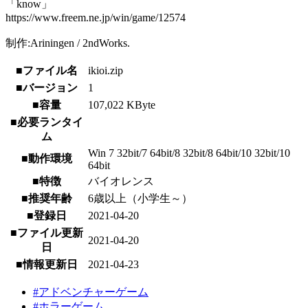
「know」
https://www.freem.ne.jp/win/game/12574
制作:Ariningen / 2ndWorks.
■ファイル名
ikioi.zip
■バージョン
1
■容量
107,022 KByte
■必要ランタイ
ム
Win 7 32bit/7 64bit/8 32bit/8 64bit/10 32bit/10
■動作環境
64bit
■特徴
バイオレンス
■推奨年齢
6歳以上（小学生～）
■登録日
2021-04-20
■ファイル更新
2021-04-20
日
■情報更新日
2021-04-23
#アドベンチャーゲーム
#ホラーゲーム