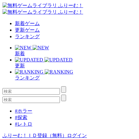
新着ゲーム
更新ゲーム
ランキング
新着
更新
ランキング
#ホラー
#探索
#レトロ
ふりーむ！ＩＤ登録（無料）
ログイン