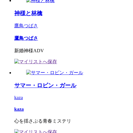
神様と林檎
鷹鳥つばさ
鷹鳥つばさ
新婚神様ADV
サマー・ロビン・ガール
kaza
kaza
心を揺さぶる青春ミステリ