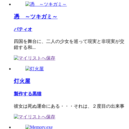
憑 ～ツキガミ～
パティオ
四国を舞台に、二人の少女を巡って現実と非現実が交
錯する和...
灯火屋
製作する黒猫
彼女は死ぬ運命にある・・・それは、２度目の出来事