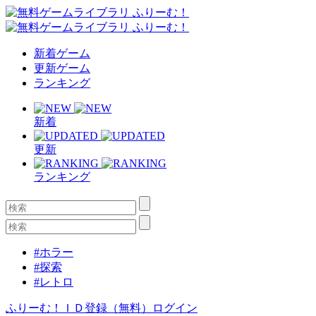
新着ゲーム
更新ゲーム
ランキング
新着
更新
ランキング
#ホラー
#探索
#レトロ
ふりーむ！ＩＤ登録（無料）
ログイン