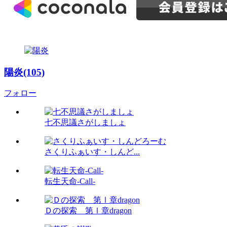
陽炎(105)
フォロー
七不思議さがしましょ
さくりふぁいす・しんど...
転生天命-Call-
Ｄの探索 第Ⅰ章dragon