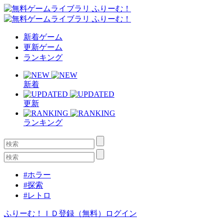
新着ゲーム
更新ゲーム
ランキング
新着
更新
ランキング
#ホラー
#探索
#レトロ
ふりーむ！ＩＤ登録（無料）
ログイン