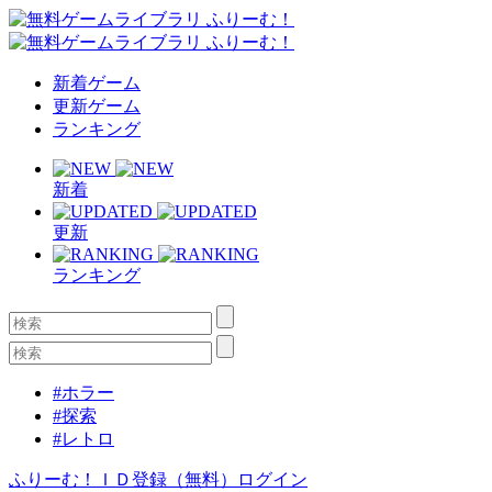
新着ゲーム
更新ゲーム
ランキング
新着
更新
ランキング
#ホラー
#探索
#レトロ
ふりーむ！ＩＤ登録（無料）
ログイン