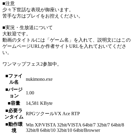
■注意
少々下世話な表現が御座います。
苦手な方はプレイをお控えください。
■実況・生放送について
大歓迎です。
動画のタイトルには「ゲーム名」を入れて、説明文にはこの
ゲームページURLか作者サイトURLを入れておいてくださ
い。
ワンマップフェス2参加中。
■ファイ
nukimono.exe
ル名
■バージ
1.00
ョン
■容量
14,581 KByte
■必要ラ
RPGツクールVX Ace RTP
ンタイム
■動作環
Win XP/VISTA 32bit/VISTA 64bit/7 32bit/7 64bit/8
32bit/8 64bit/10 32bit/10 64bit/Browser
境