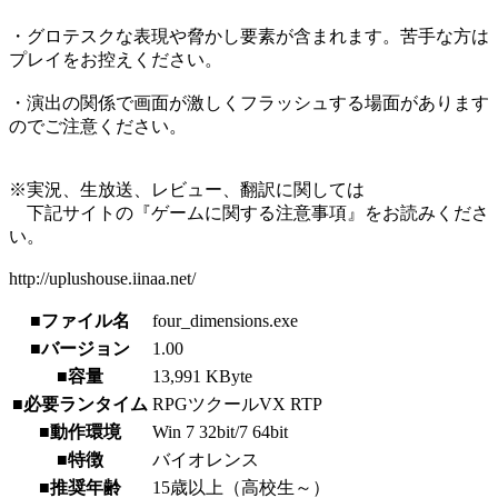
・グロテスクな表現や脅かし要素が含まれます。苦手な方は
プレイをお控えください。
・演出の関係で画面が激しくフラッシュする場面があります
のでご注意ください。
※実況、生放送、レビュー、翻訳に関しては
下記サイトの『ゲームに関する注意事項』をお読みくださ
い。
http://uplushouse.iinaa.net/
■ファイル名
four_dimensions.exe
■バージョン
1.00
■容量
13,991 KByte
■必要ランタイム
RPGツクールVX RTP
■動作環境
Win 7 32bit/7 64bit
■特徴
バイオレンス
■推奨年齢
15歳以上（高校生～）