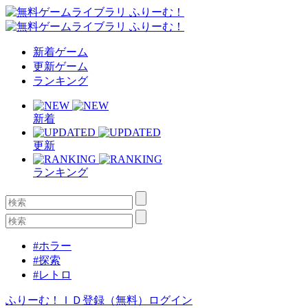
新着ゲーム
更新ゲーム
ランキング
新着
更新
ランキング
#ホラー
#探索
#レトロ
ふりーむ！ＩＤ登録（無料）
ログイン