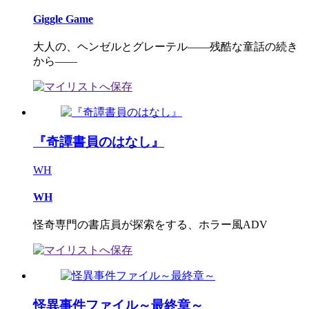
Giggle Game
大人の、ヘンゼルとグレーテル――残酷な童話の続き
から――
『奇譚書員のはなし』
WH
WH
怪奇専門の書店員が探索をする、ホラー風ADV
怪異事件ファイル～最終章～