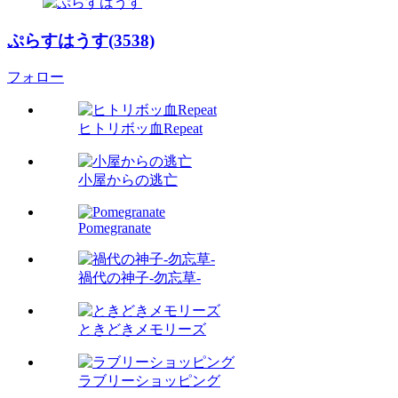
ぷらすはうす(3538)
フォロー
ヒトリボッ血Repeat
小屋からの逃亡
Pomegranate
禍代の神子-勿忘草-
ときどきメモリーズ
ラブリーショッピング