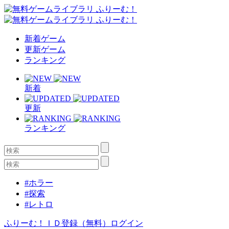
新着ゲーム
更新ゲーム
ランキング
新着
更新
ランキング
#ホラー
#探索
#レトロ
ふりーむ！ＩＤ登録（無料）
ログイン