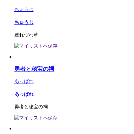
ちゅうじ
ちゅうじ
連れづれ草
勇者と秘宝の祠
あっぱれ
あっぱれ
勇者と秘宝の祠