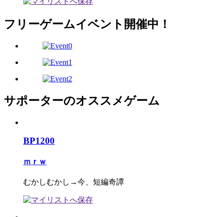
フリーゲームイベント開催中！
サポーターのオススメゲーム
BP1200
ｍｒｗ
むかしむかし→今、短編奇譚