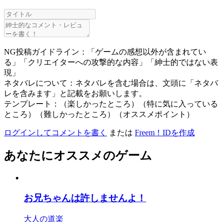
NG投稿ガイドライン：「ゲームの感想以外が含まれてい
る」「クリエイターへの攻撃的な内容」「紳士的ではない表
現」
ネタバレについて：ネタバレを含む場合は、文頭に「ネタバ
レを含みます」と記載をお願いします。
テンプレート：（楽しかったところ）（特に気に入っている
ところ）（難しかったところ）（オススメポイント）
ログインしてコメントを書く
または
Freem！IDを作成
あなたにオススメのゲーム
お兄ちゃんは許しませんよ！
大人の道楽