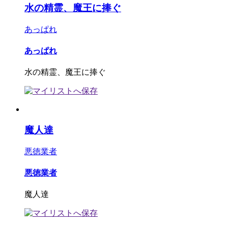
水の精霊、魔王に捧ぐ
あっぱれ
あっぱれ
水の精霊、魔王に捧ぐ
魔人達
悪徳業者
悪徳業者
魔人達