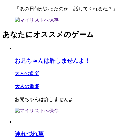
「あの日何があったのか…話してくれるね？」
あなたにオススメのゲーム
お兄ちゃんは許しませんよ！
大人の道楽
大人の道楽
お兄ちゃんは許しませんよ！
連れづれ草