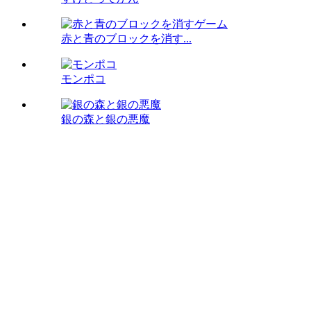
赤と青のブロックを消す...
モンポコ
銀の森と銀の悪魔