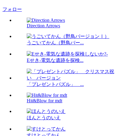
フォロー
Direction Arrows
うごいてかん（野鳥バー...
Eせき-電気な遺跡を探検...
「プレゼントパズル」 ...
Hit&Blow for mdt
ほんとうのいえ
すけとってかん