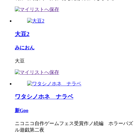
大豆2
みにおん
大豆
ワタシノホネ ナラベ
新Goo
ニコニコ自作ゲームフェス受賞作ノ続編 ホラーパズ
ル遊戯第二夜