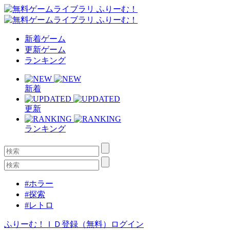
新着ゲーム
更新ゲーム
ランキング
新着
更新
ランキング
#ホラー
#探索
#レトロ
ふりーむ！ＩＤ登録（無料）
ログイン