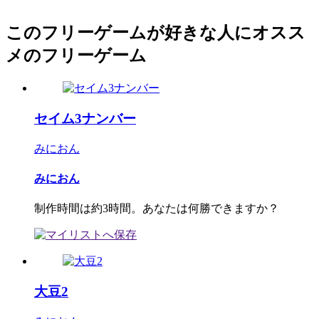
このフリーゲームが好きな人にオスス
メのフリーゲーム
セイム3ナンバー
みにおん
みにおん
制作時間は約3時間。あなたは何勝できますか？
大豆2