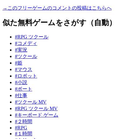
→このフリーゲームのコメントの投稿はこちらへ
似た無料ゲームをさがす（自動）
#RPG ツクール
#コメディ
#実況
#ツクール
#姫
#マウス
#ロボット
#小説
#ボート
#仕事
#ツクール MV
#RPG ツクール MV
#キーボード ゲーム
#２時間
#RPG
#１時間