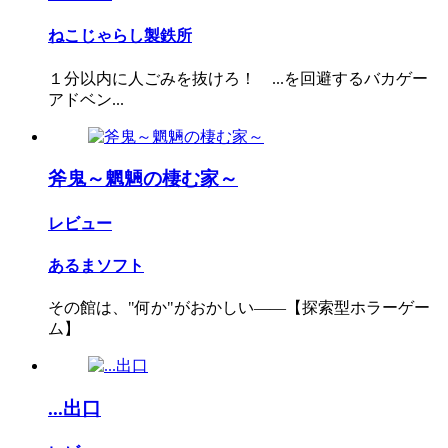
ねこじゃらし製鉄所
１分以内に人ごみを抜けろ！ ...を回避するバカゲー
アドベン...
斧鬼～魍魎の棲む家～
レビュー
あるまソフト
その館は、"何か"がおかしい――【探索型ホラーゲー
ム】
...出口