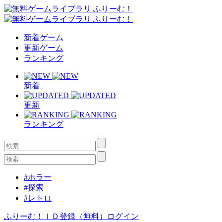
新着ゲーム
更新ゲーム
ランキング
新着
更新
ランキング
#ホラー
#探索
#レトロ
ふりーむ！ＩＤ登録（無料）
ログイン