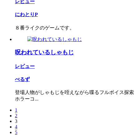
レビュー
にわとりP
８番ライクのゲームです。
呪われているしゃもじ
レビュー
べるず
登場人物がしゃもじを咥えながら喋るフルボイス探索
ホラーコ...
1
2
3
4
5