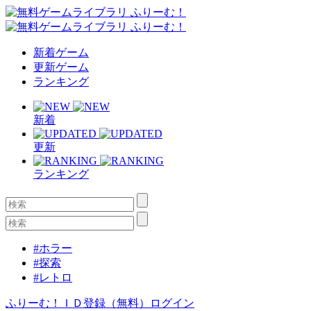
新着ゲーム
更新ゲーム
ランキング
新着
更新
ランキング
#ホラー
#探索
#レトロ
ふりーむ！ＩＤ登録（無料）
ログイン