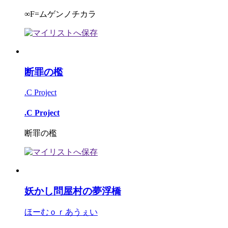
∞F=ムゲンノチカラ
断罪の檻
.C Project
.C Project
断罪の檻
妖かし問屋村の夢浮橋
ほーむｏｒあうぇい