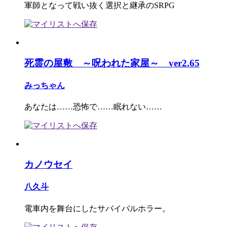
軍師となって戦い抜く選択と継承のSRPG
死霊の屋敷 ～呪われた家屋～ ver2.65
みっちゃん
あなたは……恐怖で……眠れない……
カノウセイ
八久斗
電車内を舞台にしたサバイバルホラー。