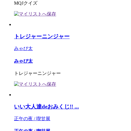
MQJクイズ
トレジャーニンジャー
みゃび太
みゃび太
トレジャーニンジャー
いい大人達deおみくじ!! ...
正午の夜 / 喫甘展