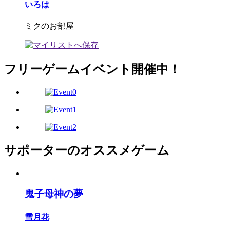
いろは
ミクのお部屋
フリーゲームイベント開催中！
サポーターのオススメゲーム
鬼子母神の夢
雪月花