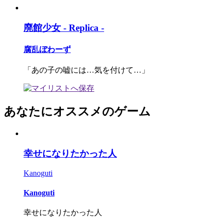
廃館少女 - Replica -
腐乱ぼわーず
「あの子の嘘には…気を付けて…」
あなたにオススメのゲーム
幸せになりたかった人
Kanoguti
Kanoguti
幸せになりたかった人