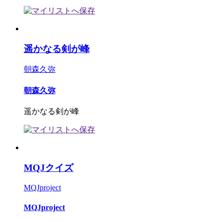
遥かなる剣が峰
朝森久弥
朝森久弥
遥かなる剣が峰
MQJクイズ
MQJproject
MQJproject