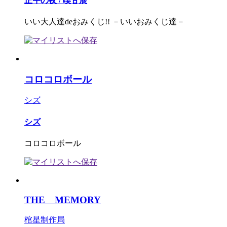
正午の夜 / 喫甘展
いい大人達deおみくじ!! －いいおみくじ達－
コロコロボール
シズ
シズ
コロコロボール
THE MEMORY
棺星制作局