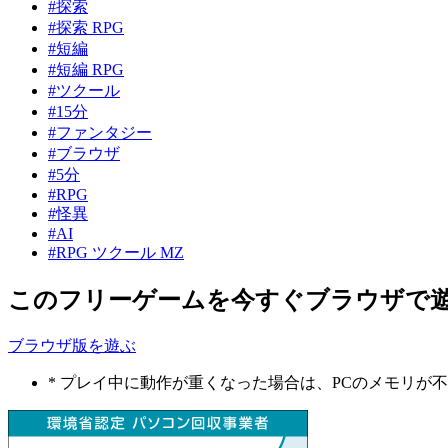
#探索
#探索 RPG
#短編
#短編 RPG
#ツクール
#15分
#ファンタジー
#ブラウザ
#5分
#RPG
#怪異
#AI
#RPG ツクール MZ
このフリーゲームを今すぐブラウザで
ブラウザ版を遊ぶ
* プレイ中に動作が重くなった場合は、PCのメモリ