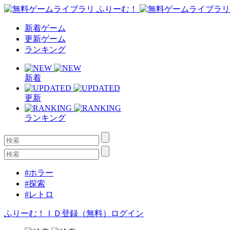
新着ゲーム
更新ゲーム
ランキング
新着
更新
ランキング
#ホラー
#探索
#レトロ
ふりーむ！ＩＤ登録（無料）
ログイン