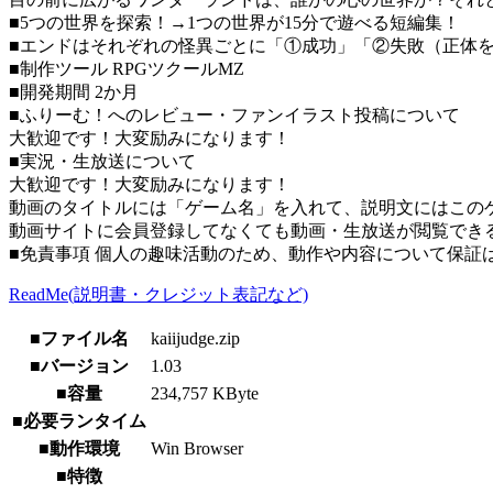
■5つの世界を探索！→1つの世界が15分で遊べる短編集！
■エンドはそれぞれの怪異ごとに「①成功」「②失敗（正体
■制作ツール RPGツクールMZ
■開発期間 2か月
■ふりーむ！へのレビュー・ファンイラスト投稿について
大歓迎です！大変励みになります！
■実況・生放送について
大歓迎です！大変励みになります！
動画のタイトルには「ゲーム名」を入れて、説明文にはこのゲ
動画サイトに会員登録してなくても動画・生放送が閲覧でき
■免責事項 個人の趣味活動のため、動作や内容について保証
ReadMe(説明書・クレジット表記など)
■ファイル名
kaiijudge.zip
■バージョン
1.03
■容量
234,757 KByte
■必要ランタイム
■動作環境
Win Browser
■特徴