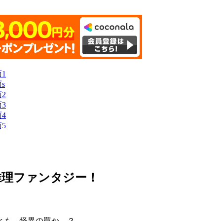
推理ファンタジー！
とも、怪異の罠か…？