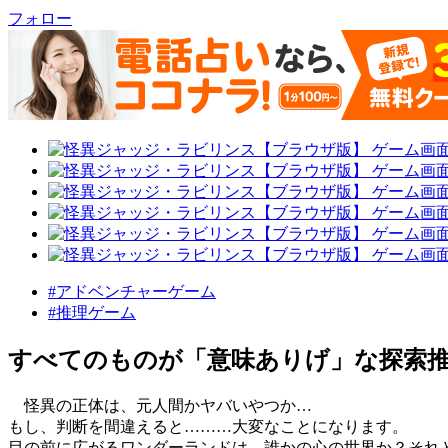
フォロー
#アドベンチャーゲーム
#推理ゲーム
すべてのものが「意味ありげ」な探索
怪異の正体は、元人間かヤバいやつか…
もし、判断を間違えると………大変なことになります。
目の前に広がるワンダーランドは、誰かの心の世界か？それ