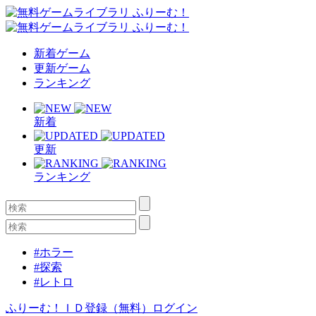
新着ゲーム
更新ゲーム
ランキング
新着
更新
ランキング
#ホラー
#探索
#レトロ
ふりーむ！ＩＤ登録（無料）
ログイン