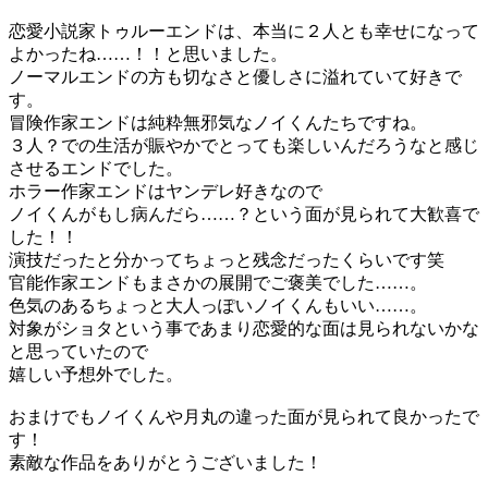
恋愛小説家トゥルーエンドは、本当に２人とも幸せになって
よかったね……！！と思いました。
ノーマルエンドの方も切なさと優しさに溢れていて好きで
す。
冒険作家エンドは純粋無邪気なノイくんたちですね。
３人？での生活が賑やかでとっても楽しいんだろうなと感じ
させるエンドでした。
ホラー作家エンドはヤンデレ好きなので
ノイくんがもし病んだら……？という面が見られて大歓喜で
した！！
演技だったと分かってちょっと残念だったくらいです笑
官能作家エンドもまさかの展開でご褒美でした……。
色気のあるちょっと大人っぽいノイくんもいい……。
対象がショタという事であまり恋愛的な面は見られないかな
と思っていたので
嬉しい予想外でした。
おまけでもノイくんや月丸の違った面が見られて良かったで
す！
素敵な作品をありがとうございました！