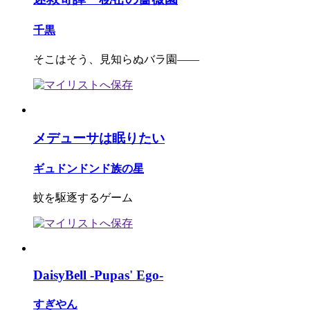
千黒
そこはそう、見知らぬバラ園――
メデューサは眠りたい
ギュドンドンド族の星
蚊を駆逐するゲーム
DaisyBell -Pupas' Ego-
すぎやん