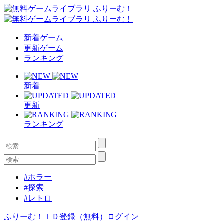
新着ゲーム
更新ゲーム
ランキング
新着
更新
ランキング
#ホラー
#探索
#レトロ
ふりーむ！ＩＤ登録（無料）
ログイン