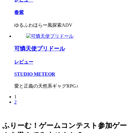
春紫
ゆるふわほらー風探索ADV
可憐天使プリドール
レビュー
STUDIO METEOR
愛と正義の天然系ギャグRPG♪
1
2
ふりーむ！ゲームコンテスト参加ゲー