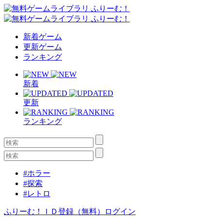
新着ゲーム
更新ゲーム
ランキング
新着
更新
ランキング
#ホラー
#探索
#レトロ
ふりーむ！ＩＤ登録（無料）
ログイン