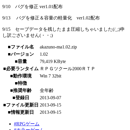
9/10 バグを修正 ver1.01配布
9/13 バグを修正＆容量の軽量化 ver1.02配布
9/15 セーブデータを残したまま圧縮しちゃいました(/_;)申
し訳ございません(・・;)
■ファイル名
akazuno-ma1.02.zip
■バージョン
1.02
■容量
79,419 KByte
■必要ランタイム
ＲＰＧツクール2000ＲＴＰ
■動作環境
Win 7 32bit
■特徴
■推奨年齢
全年齢
■登録日
2013-09-07
■ファイル更新日
2013-09-15
■情報更新日
2013-09-15
#RPGゲーム
#ホラーゲーム