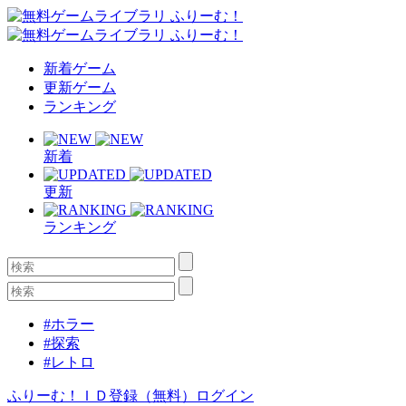
新着ゲーム
更新ゲーム
ランキング
新着
更新
ランキング
#ホラー
#探索
#レトロ
ふりーむ！ＩＤ登録（無料）
ログイン