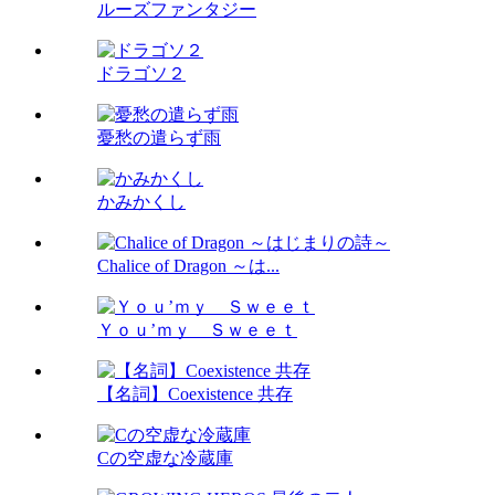
ルーズファンタジー
ドラゴソ２
憂愁の遣らず雨
かみかくし
Chalice of Dragon ～は...
Ｙｏｕ’ｍｙ Ｓｗｅｅｔ
【名詞】Coexistence 共存
Cの空虚な冷蔵庫