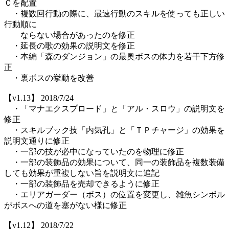
Ｃを配置
・複数回行動の際に、最速行動のスキルを使っても正しい
行動順に
ならない場合があったのを修正
・延長の歌の効果の説明文を修正
・本編「森のダンジョン」の最奥ボスの体力を若干下方修
正
・裏ボスの挙動を改善
【v1.13】 2018/7/24
・「マナエクスプロード」と「アル・スロウ」の説明文を
修正
・スキルブック技「内気孔」と「ＴＰチャージ」の効果を
説明文通りに修正
・一部の技が必中になっていたのを物理に修正
・一部の装飾品の効果について、同一の装飾品を複数装備
しても効果が重複しない旨を説明文に追記
・一部の装飾品を売却できるように修正
・エリアガーダー（ボス）の位置を変更し、雑魚シンボル
がボスへの道を塞がない様に修正
【v1.12】 2018/7/22