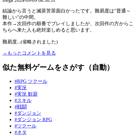
foegk
2024-09-09 08:36:31
結論から言うと滅茶苦茶面白かったです。難易度は"普通～
難しい"の中間。
本作→次回作の順番でプレイしましたが、次回作の方からこ
ちらへ来た人も絶対楽しめると思います。
難易度...(省略されました)
→もっとコメントを見る
似た無料ゲームをさがす（自動）
#RPG ツクール
#実況
#実況 歓迎
#スキル
#戦闘
#ダンジョン
#ダンジョン RPG
#ツクール
#ネタ