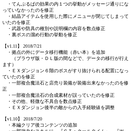
・てんぷるぱの効果の内１つの挙動がメッセージ通りにな
っていなかったのを修正
・結晶アイテムを使用した際にメニューが閉じてしまって
いたのを修正
・武器や防具の種別や説明欄の内容を数点修正
・裏ボスの溜め行動の挙動を修正
【v1.11】 2018/7/21
・拠点の外にデータ移行機能（赤い本）を追加
（ブラウザ版・ＤＬ版の間などで、データの移行が行え
ます）
・ＥＸダンジョン６階のボスがすり抜けられる配置になっ
ていたのを修正
・一部複合魔法石と店売り装備が装備出来なかったのを修
正
・一部複合魔法石の合成素材が誤っていたのを修正
・その他、軽微な不具合を数点修正
・ＥＸダンジョン後半の敵からの入手経験値を調整
【v1.10】 2018/7/20
・本編クリア後コンテンツの追加