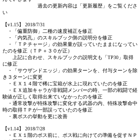
過去の更新内容は「更新履歴」をご覧くださ
い
【v1.15】 2018/7/31
・「偏重防御」二種の速度補正を修正
・「内気孔」のスキルブック側の説明分を修正
・「ＴＰチャージ」の効果量が誤っていたままになってい
たのを修正（ＴＰ＋３０が正）
上記に合わせ、スキルブックの説明文も「TP30」取得
に修正
・「サウザンドエッジ」の効果ターンを、付与ターンを除
き３ターンに変更
・ＥＸ１４階で稀に宝箱が水上に現れていたのを修正
・ＥＸ追加キャラが非戦闘メンバーの時、一部の戦闘で経
験値が正しく取得出来ていなかったのを修正
・通常攻撃が特殊攻撃に変化する武器の内、特殊攻撃命中
時の取得ＴＰが一部誤っていたのを修正
・裏ボスの挙動を更に改善
【v1.14】 2018/7/28
・ＥＸ１階のボス前に、ボス戦に向けての準備を促すＮＰ