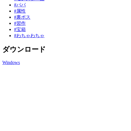
#パパ
#属性
#裏ボス
#習作
#宝箱
#わちゃわちゃ
ダウンロード
Windows