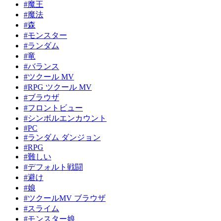
#魔王
#魔法
#森
#モンスター
#ランダム
#竜
#バランス
#ツクール MV
#RPG ツクール MV
#ブラウザ
#フロントビュー
#シンボルエンカウント
#PC
#ランダム ダンジョン
#RPG
#難しい
#デフォルト戦闘
#避け
#娘
#ツクールMV ブラウザ
#スライム
#モンスター娘