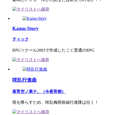
Kamu-Story
ティック
RPGツクール2003で作成したごく普通のRPG
咲乱行進曲
夜宵空ノ果テ。（今夜宵樹）
雨を降らすため、咲乱梅雨前線行進隊は往く！