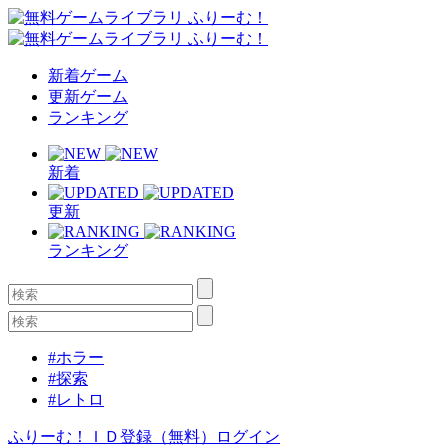
新着ゲーム
更新ゲーム
ランキング
新着
更新
ランキング
#ホラー
#探索
#レトロ
ふりーむ！ＩＤ登録（無料）
ログイン