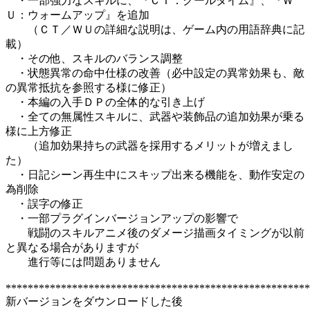
・一部強力なスキルに、『ＣＴ：クールタイム』、『Ｗ
Ｕ：ウォームアップ』を追加
（ＣＴ／ＷＵの詳細な説明は、ゲーム内の用語辞典に記
載）
・その他、スキルのバランス調整
・状態異常の命中仕様の改善（必中設定の異常効果も、敵
の異常抵抗を参照する様に修正）
・本編の入手ＤＰの全体的な引き上げ
・全ての無属性スキルに、武器や装飾品の追加効果が乗る
様に上方修正
（追加効果持ちの武器を採用するメリットが増えまし
た）
・日記シーン再生中にスキップ出来る機能を、動作安定の
為削除
・誤字の修正
・一部プラグインバージョンアップの影響で
戦闘のスキルアニメ後のダメージ描画タイミングが以前
と異なる場合がありますが
進行等には問題ありません
*******************************************************
新バージョンをダウンロードした後