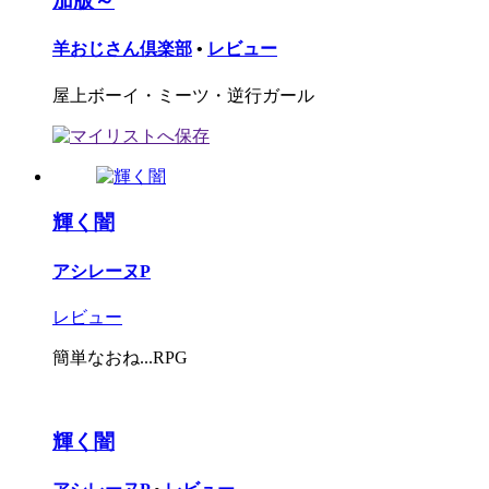
加版～
羊おじさん倶楽部
•
レビュー
屋上ボーイ・ミーツ・逆行ガール
輝く闇
アシレーヌP
レビュー
簡単なおね...RPG
輝く闇