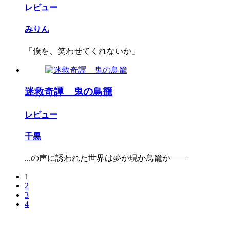
レビュー
みりん
「僕を、笑わせてくれないか」
迷救奇譚 鬼の鳥籠
レビュー
千黒
...の声に誘われた世界は夢か現か鳥籠か――
1
2
3
4