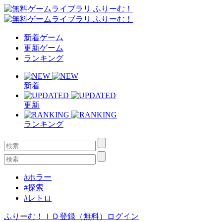
新着ゲーム
更新ゲーム
ランキング
新着
更新
ランキング
#ホラー
#探索
#レトロ
ふりーむ！ＩＤ登録（無料）
ログイン