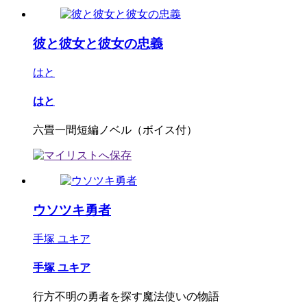
彼と彼女と彼女の忠義
はと
はと
六畳一間短編ノベル（ボイス付）
ウソツキ勇者
手塚 ユキア
手塚 ユキア
行方不明の勇者を探す魔法使いの物語