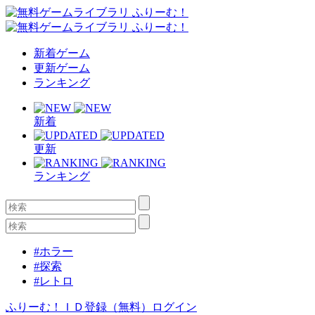
新着ゲーム
更新ゲーム
ランキング
新着
更新
ランキング
#ホラー
#探索
#レトロ
ふりーむ！ＩＤ登録（無料）
ログイン