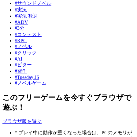
#サウンドノベル
#実況
#実況 歓迎
#ADV
#3分
#コンテスト
#RPG
#ノベル
#クリック
#AI
#ビター
#習作
#Tuesday JS
#ノベルゲーム
このフリーゲームを今すぐブラウザで
遊ぶ！
ブラウザ版を遊ぶ
* プレイ中に動作が重くなった場合は、PCのメモリが