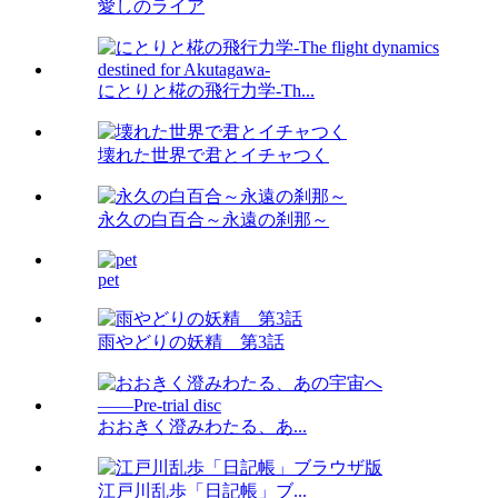
愛しのライア
にとりと椛の飛行力学-Th...
壊れた世界で君とイチャつく
永久の白百合～永遠の刹那～
pet
雨やどりの妖精 第3話
おおきく澄みわたる、あ...
江戸川乱歩「日記帳」ブ...