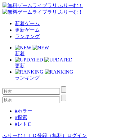
新着ゲーム
更新ゲーム
ランキング
新着
更新
ランキング
#ホラー
#探索
#レトロ
ふりーむ！ＩＤ登録（無料）
ログイン