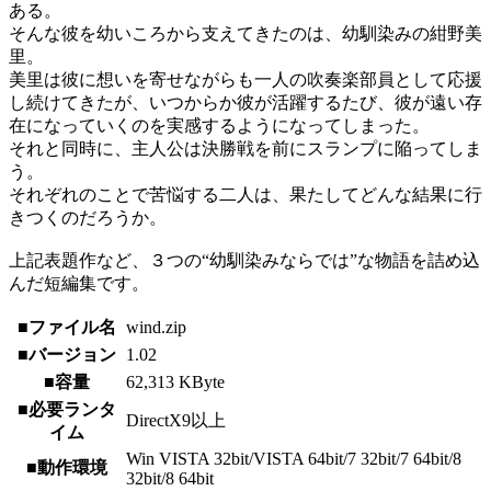
ある。
そんな彼を幼いころから支えてきたのは、幼馴染みの紺野美
里。
美里は彼に想いを寄せながらも一人の吹奏楽部員として応援
し続けてきたが、いつからか彼が活躍するたび、彼が遠い存
在になっていくのを実感するようになってしまった。
それと同時に、主人公は決勝戦を前にスランプに陥ってしま
う。
それぞれのことで苦悩する二人は、果たしてどんな結果に行
きつくのだろうか。
上記表題作など、３つの“幼馴染みならでは”な物語を詰め込
んだ短編集です。
■ファイル名
wind.zip
■バージョン
1.02
■容量
62,313 KByte
■必要ランタ
DirectX9以上
イム
Win VISTA 32bit/VISTA 64bit/7 32bit/7 64bit/8
■動作環境
32bit/8 64bit