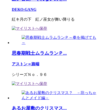
DEKO-GANG
紅キ月の下 紅ノ巫女が舞い降りる
思春期戦士ムラムランＰ...
アストン＝路端
シリーズＮｏ．９６
あるお屋敷のクリスマス...