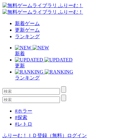
新着ゲーム
更新ゲーム
ランキング
新着
更新
ランキング
#ホラー
#探索
#レトロ
ふりーむ！ＩＤ登録（無料）
ログイン