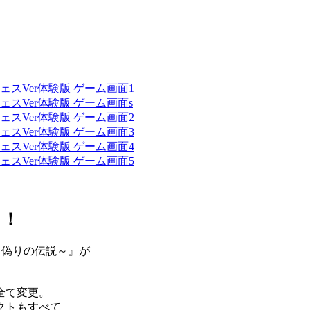
る！
と偽りの伝説～』が
全て変更。
クトもすべて