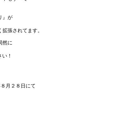
リ』が
く拡張されてます。
同然に
さい！
年８月２８日にて