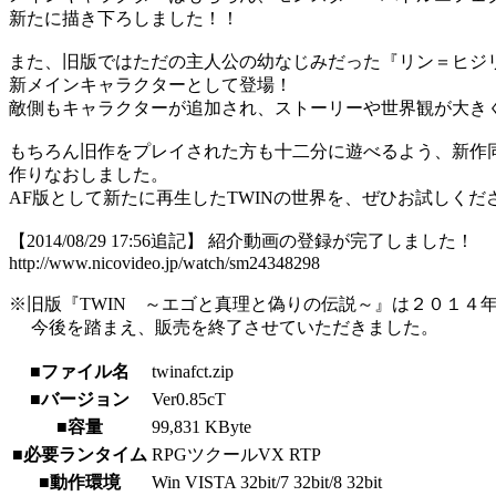
新たに描き下ろしました！！
また、旧版ではただの主人公の幼なじみだった『リン＝ヒジ
新メインキャラクターとして登場！
敵側もキャラクターが追加され、ストーリーや世界観が大き
もちろん旧作をプレイされた方も十二分に遊べるよう、新作
作りなおしました。
AF版として新たに再生したTWINの世界を、ぜひお試しくだ
【2014/08/29 17:56追記】 紹介動画の登録が完了しました！
http://www.nicovideo.jp/watch/sm24348298
※旧版『TWIN ～エゴと真理と偽りの伝説～』は２０１４
今後を踏まえ、販売を終了させていただきました。
■ファイル名
twinafct.zip
■バージョン
Ver0.85cT
■容量
99,831 KByte
■必要ランタイム
RPGツクールVX RTP
■動作環境
Win VISTA 32bit/7 32bit/8 32bit