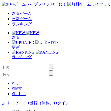
新着ゲーム
更新ゲーム
ランキング
新着
更新
ランキング
#ホラー
#探索
#レトロ
ふりーむ！ＩＤ登録（無料）
ログイン