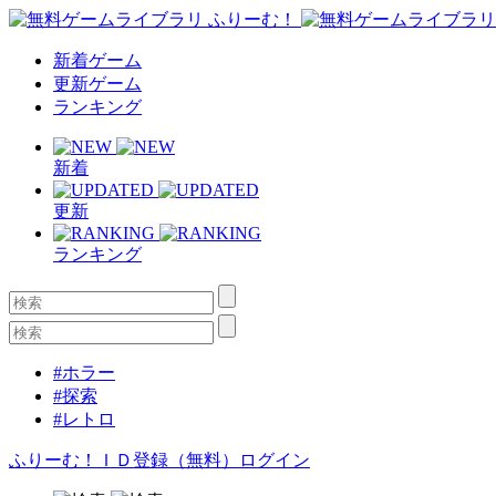
新着ゲーム
更新ゲーム
ランキング
新着
更新
ランキング
#ホラー
#探索
#レトロ
ふりーむ！ＩＤ登録（無料）
ログイン