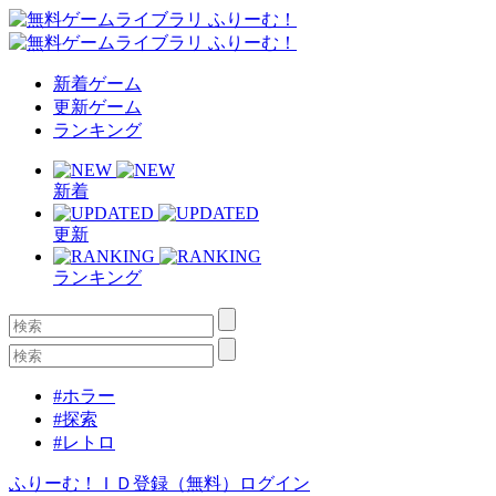
新着ゲーム
更新ゲーム
ランキング
新着
更新
ランキング
#ホラー
#探索
#レトロ
ふりーむ！ＩＤ登録（無料）
ログイン