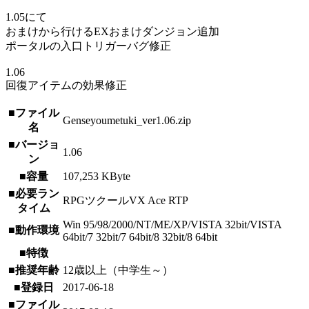
1.05にて
おまけから行けるEXおまけダンジョン追加
ポータルの入口トリガーバグ修正
1.06
回復アイテムの効果修正
■ファイル
Genseyoumetuki_ver1.06.zip
名
■バージョ
1.06
ン
■容量
107,253 KByte
■必要ラン
RPGツクールVX Ace RTP
タイム
Win 95/98/2000/NT/ME/XP/VISTA 32bit/VISTA
■動作環境
64bit/7 32bit/7 64bit/8 32bit/8 64bit
■特徴
■推奨年齢
12歳以上（中学生～）
■登録日
2017-06-18
■ファイル