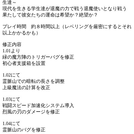
生達～
現代を生きる学生達が退魔の力で戦う退魔使いとなり戦う
果たして彼女たちの運命は希望か？絶望か？
プレイ時間 約８時間以上（レベリングを厳密にするとそれ
以上かかるかも）
修正内容
1.01より
緑の魔方陣のトリガーバグを修正
初心者支援箱を設置
1.02にて
霊脈山での暗転の長さを調整
上級魔法の計算を改正
1.03にて
戦闘スピード加速化システム導入
烈風の刃のダメージを修正
1.04にて
霊脈山のバグを修正