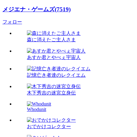
メジエナ・ゲームズ(7519)
フォロー
森に消えたご主人さま
あすか君とやべぇ宇宙人
記憶亡き者達のレクイエム
木下秀吉の迷宮立身伝
Whodunit
おでかけコレクター