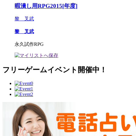
暇潰し用RPG2015[年度]
黎 叉武
黎 叉武
永久試作RPG
フリーゲームイベント開催中！