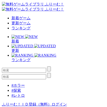
新着ゲーム
更新ゲーム
ランキング
新着
更新
ランキング
#ホラー
#探索
#レトロ
ふりーむ！ＩＤ登録（無料）
ログイン