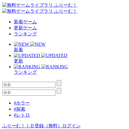
新着ゲーム
更新ゲーム
ランキング
新着
更新
ランキング
#ホラー
#探索
#レトロ
ふりーむ！ＩＤ登録（無料）
ログイン