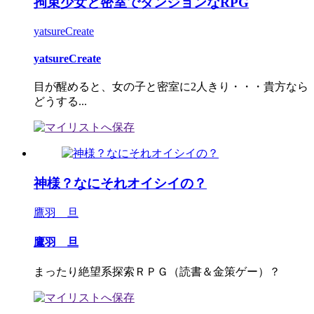
拘束少女と密室でダンジョンなRPG
yatsureCreate
yatsureCreate
目が醒めると、女の子と密室に2人きり・・・貴方なら
どうする...
神様？なにそれオイシイの？
鷹羽 旦
鷹羽 旦
まったり絶望系探索ＲＰＧ（読書＆金策ゲー）？