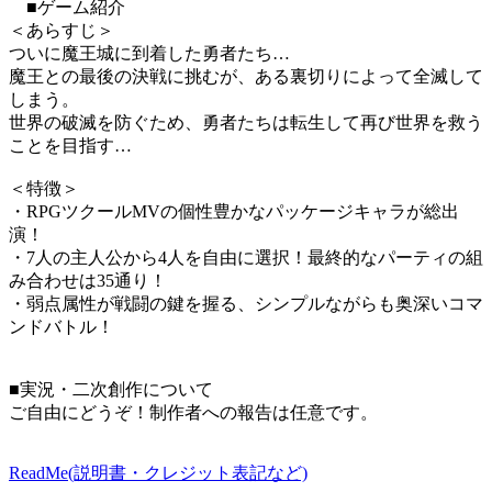
■ゲーム紹介
＜あらすじ＞
ついに魔王城に到着した勇者たち…
魔王との最後の決戦に挑むが、ある裏切りによって全滅して
しまう。
世界の破滅を防ぐため、勇者たちは転生して再び世界を救う
ことを目指す…
＜特徴＞
・RPGツクールMVの個性豊かなパッケージキャラが総出
演！
・7人の主人公から4人を自由に選択！最終的なパーティの組
み合わせは35通り！
・弱点属性が戦闘の鍵を握る、シンプルながらも奥深いコマ
ンドバトル！
■実況・二次創作について
ご自由にどうぞ！制作者への報告は任意です。
ReadMe(説明書・クレジット表記など)