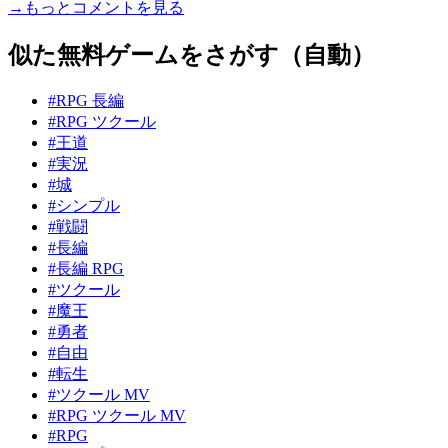
→もっとコメントを見る
似た無料ゲームをさがす（自動）
#RPG 長編
#RPG ツクール
#王道
#実況
#城
#シンプル
#戦闘
#長編
#長編 RPG
#ツクール
#魔王
#勇者
#自由
#転生
#ツクール MV
#RPG ツクール MV
#RPG