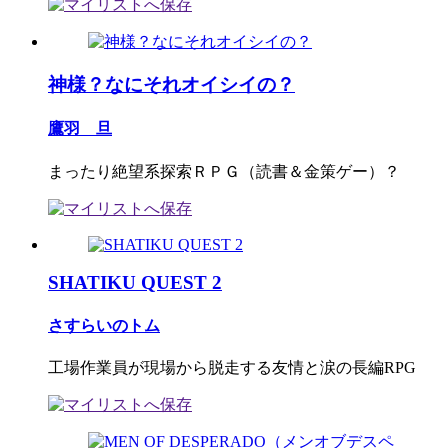
神様？なにそれオイシイの？
鷹羽 旦
まったり絶望系探索ＲＰＧ（読書＆金策ゲー）？
SHATIKU QUEST 2
さすらいのトム
工場作業員が現場から脱走する友情と涙の長編RPG