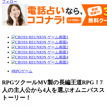
フォロー
#RPGゲーム
RPGツクールMV製の長編王道RPG！7
人の主人公から4人を選ぶオムニバスス
トーリー！