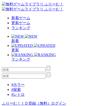
新着ゲーム
更新ゲーム
ランキング
新着
更新
ランキング
#ホラー
#探索
#レトロ
ふりーむ！ＩＤ登録（無料）
ログイン