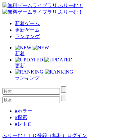
新着ゲーム
更新ゲーム
ランキング
新着
更新
ランキング
#ホラー
#探索
#レトロ
ふりーむ！ＩＤ登録（無料）
ログイン