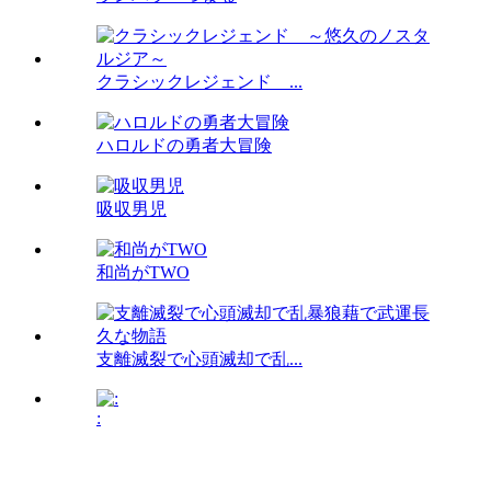
クラシックレジェンド ...
ハロルドの勇者大冒険
吸収男児
和尚がTWO
支離滅裂で心頭滅却で乱...
: