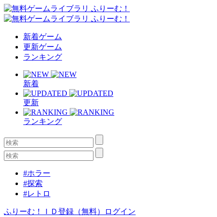
新着ゲーム
更新ゲーム
ランキング
新着
更新
ランキング
#ホラー
#探索
#レトロ
ふりーむ！ＩＤ登録（無料）
ログイン