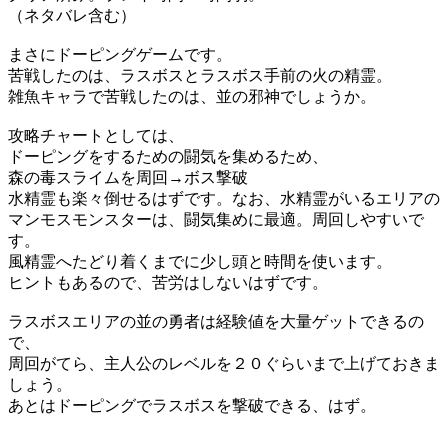
（ネタバレ含む）
まさにドーピングゲームです。
苦戦したのは、ラスボスとラスボス手前の火の精霊。
雑魚キャラで苦戦したのは、並の邪神でしょうか。
攻略チャートとしては、
ドーピングをするための闘気を集めるため、
森の毒スライムを周回→ボス撃破
水精霊も楽々倒せるはずです。なお、水精霊がいるエリアの
マンモスモンスターは、闘気集めに最適。周回しやすいで
す。
風精霊へたどり着くまでに少し頭と時間を使います。
ヒントもあるので、苦労はしないはずです。
ラスボスエリアの並の勇者は経験値を大量ゲットできるの
で、
周回がてら、主人公のレベルを２０ぐらいまで上げておきま
しょう。
あとはドーピングでラスボスを撃破できる、はず。