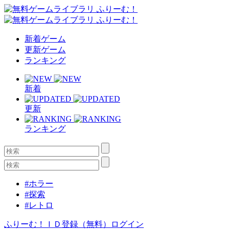
新着ゲーム
更新ゲーム
ランキング
新着
更新
ランキング
#ホラー
#探索
#レトロ
ふりーむ！ＩＤ登録（無料）
ログイン