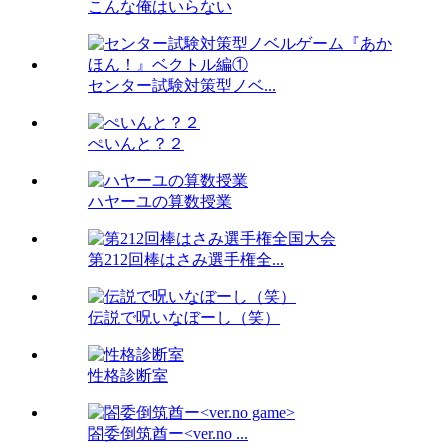
こんな俺はいらない
センター試験対策型ノベ...
ぺいんと？２
ハヤーユの算数授業
第212回棒はさみ選手権全...
伝説で呪いなぼーし（笑）
性格診断室
閤委倒筑酋ー<ver.no ...