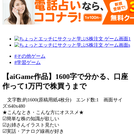
#その他ゲーム
#学習ゲーム
【aiGame作品】1600字で分かる、口座
作って1万円で株買うまで
文字数:約1600(原稿用紙4枚分) エンド数:1 画面サイ
ズ:640x480
★こんなとき・こんな方にオススメ★
☑︎簡単な株の知識が欲しい
☑︎お姉さんイラスト見たい
☑︎実話・アナログ線画が好き