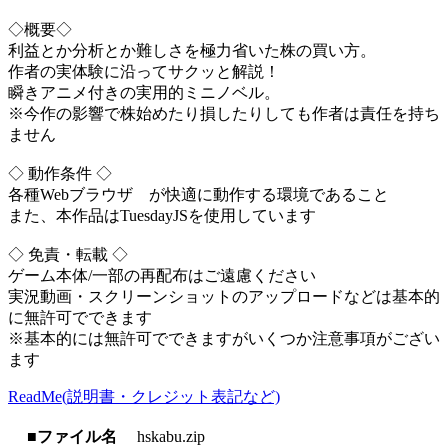
◇概要◇
利益とか分析とか難しさを極力省いた株の買い方。
作者の実体験に沿ってサクッと解説！
瞬きアニメ付きの実用的ミニノベル。
※今作の影響で株始めたり損したりしても作者は責任を持ち
ません
◇ 動作条件 ◇
各種Webブラウザ が快適に動作する環境であること
また、本作品はTuesdayJSを使用しています
◇ 免責・転載 ◇
ゲーム本体/一部の再配布はご遠慮ください
実況動画・スクリーンショットのアップロードなどは基本的
に無許可でできます
※基本的には無許可でできますがいくつか注意事項がござい
ます
ReadMe(説明書・クレジット表記など)
■ファイル名
hskabu.zip