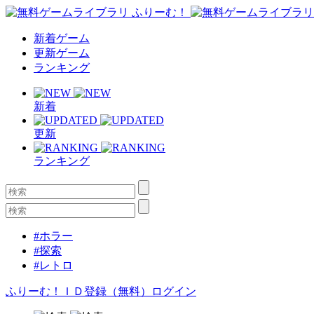
新着ゲーム
更新ゲーム
ランキング
新着
更新
ランキング
#ホラー
#探索
#レトロ
ふりーむ！ＩＤ登録（無料）
ログイン