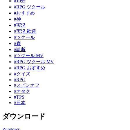
#10分
#RPG ツクール
#おすすめ
#神
#実況
#実況 歓迎
#ツクール
#森
#診断
#ツクール MV
#RPG ツクール MV
#RPG おすすめ
#クイズ
#RPG
#スピンオフ
#オタク
#TPS
#日本
ダウンロード
Windows