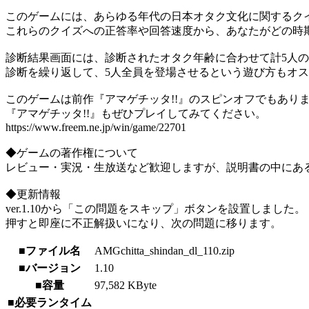
このゲームには、あらゆる年代の日本オタク文化に関するク
これらのクイズへの正答率や回答速度から、あなたがどの時期
診断結果画面には、診断されたオタク年齢に合わせて計5人
診断を繰り返して、5人全員を登場させるという遊び方もオ
このゲームは前作『アマゲチッタ!!』のスピンオフでもあり
『アマゲチッタ!!』もぜひプレイしてみてください。
https://www.freem.ne.jp/win/game/22701
◆ゲームの著作権について
レビュー・実況・生放送など歓迎しますが、説明書の中にあ
◆更新情報
ver.1.10から「この問題をスキップ」ボタンを設置しました。
押すと即座に不正解扱いになり、次の問題に移ります。
■ファイル名
AMGchitta_shindan_dl_110.zip
■バージョン
1.10
■容量
97,582 KByte
■必要ランタイム