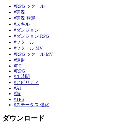
#RPG ツクール
#実況
#実況 歓迎
#スキル
#ダンジョン
#ダンジョン RPG
#ツクール
#ツクール MV
#RPG ツクール MV
#連射
#PC
#RPG
#１時間
#アビリティ
#AI
#海
#TPS
#ステータス 強化
ダウンロード