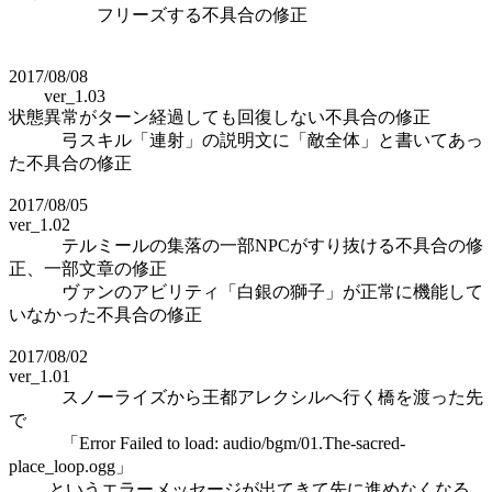
フリーズする不具合の修正
2017/08/08
ver_1.03
状態異常がターン経過しても回復しない不具合の修正
弓スキル「連射」の説明文に「敵全体」と書いてあっ
た不具合の修正
2017/08/05
ver_1.02
テルミールの集落の一部NPCがすり抜ける不具合の修
正、一部文章の修正
ヴァンのアビリティ「白銀の獅子」が正常に機能して
いなかった不具合の修正
2017/08/02
ver_1.01
スノーライズから王都アレクシルへ行く橋を渡った先
で
「Error Failed to load: audio/bgm/01.The-sacred-
place_loop.ogg」
というエラーメッセージが出てきて先に進めなくなる