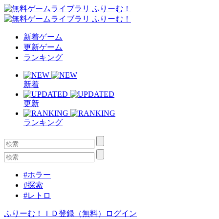
新着ゲーム
更新ゲーム
ランキング
新着
更新
ランキング
#ホラー
#探索
#レトロ
ふりーむ！ＩＤ登録（無料）
ログイン