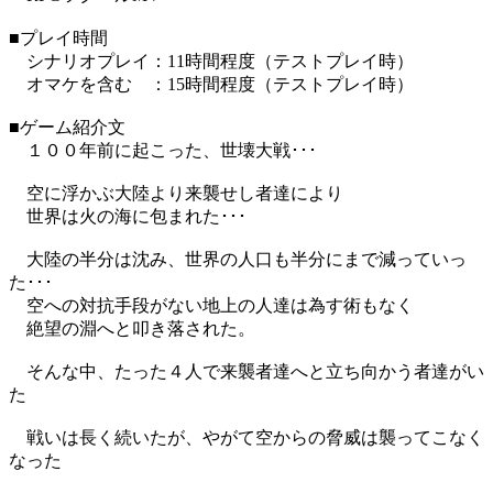
■プレイ時間
シナリオプレイ：11時間程度（テストプレイ時）
オマケを含む ：15時間程度（テストプレイ時）
■ゲーム紹介文
１００年前に起こった、世壊大戦･･･
空に浮かぶ大陸より来襲せし者達により
世界は火の海に包まれた･･･
大陸の半分は沈み、世界の人口も半分にまで減っていっ
た･･･
空への対抗手段がない地上の人達は為す術もなく
絶望の淵へと叩き落された。
そんな中、たった４人で来襲者達へと立ち向かう者達がい
た
戦いは長く続いたが、やがて空からの脅威は襲ってこなく
なった