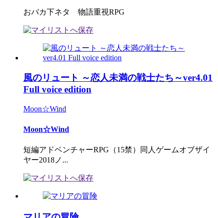
おバカ下ネタ 物語重視RPG
風のリュート ～恋人未満の戦士たち～ver4.01
Full voice edition
Moon☆Wind
Moon☆Wind
短編アドベンチャーRPG（15禁）同人ゲームオブザイ
ヤー2018ノ...
マリアの冒険