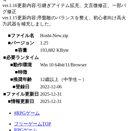
ver.1.16更新内容:引継ぎアイテム拡充、文言微修正、一部バ
グ修正
ver.1.15更新内容:序盤敵のバランスを整え、初心者向け高火
力武器を補充しました。
■ファイル名
Hoshi-New.zip
■バージョン
1.25
■容量
193,882 KByte
■必要ランタイム
■動作環境
Win 10 64bit/11/Browser
■特徴
■推奨年齢
12歳以上（中学生～）
■登録日
2022-12-06
■ファイル更新日
2025-12-31
■情報更新日
2025-12-31
#RPGゲーム
フリーゲームTOP
RPGゲーム