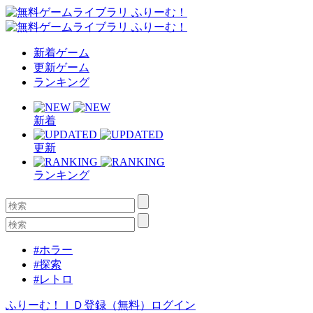
新着ゲーム
更新ゲーム
ランキング
新着
更新
ランキング
#ホラー
#探索
#レトロ
ふりーむ！ＩＤ登録（無料）
ログイン