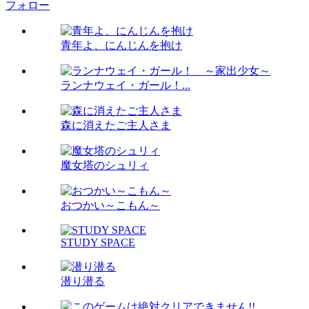
フォロー
青年よ、にんじんを抱け
ランナウェイ・ガール！...
森に消えたご主人さま
魔女塔のシュリィ
おつかい～こもん～
STUDY SPACE
潜り潜る