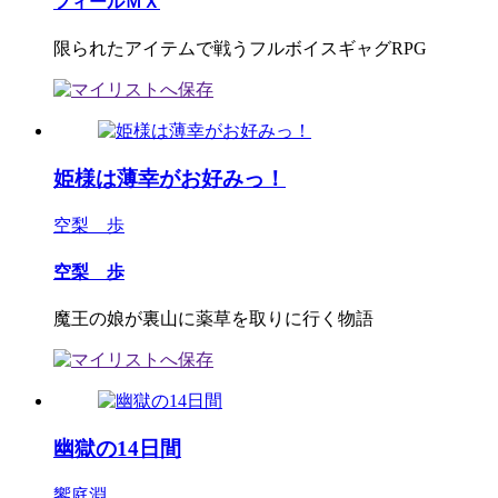
フィールＭＸ
限られたアイテムで戦うフルボイスギャグRPG
姫様は薄幸がお好みっ！
空梨 歩
空梨 歩
魔王の娘が裏山に薬草を取りに行く物語
幽獄の14日間
饗庭淵