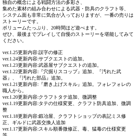
独自の概念による戦闘方法の多彩さ、
集めた素材の組み合わせによる武器・防具のクラフト等、
システム面も非常に気合が入っておりますが、一番の売りは
ストーリーです。
ボリュームたっぷり、20時間ほど遊べます。
ぜひ、最後までプレイして自慢のストーリーを堪能してみて
ください。
ver.1.25更新内容:誤字の修正
ver.1.24更新内容:サブクエストの追加。
ver.1.23更新内容:武器屋サブクエストの追加。
ver.1.22更新内容:『穴掘りスコップ』追加、『汚れた武
器』、『汚れた部品』追加。
ver.1.21更新内容:『磨き上げスキル』追加。フォレフォレの
職人から。
ver.1.20更新内容:クラフトタテ追加、微調整
ver.1.19更新内容:タテの仕様変更、クラフト防具追加、微調
整
ver.1.18更新内容:鍛冶屋、クラフトショップの表記ミス修
正、ギルドに武器交換人追加
ver.1.17更新内容:スキル順番微修正、毒、猛毒の仕様変更
等