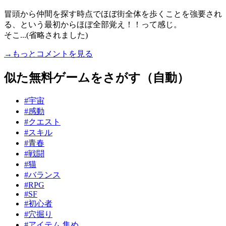
冒頭から仲間を探す時点でほぼ街全体を歩くことを強要され
る、という最初からほぼ全部覚え！！って感じ。
そこ...(省略されました)
→もっとコメントを見る
似た無料ゲームをさがす（自動）
#宇宙
#感動
#クエスト
#スキル
#青春
#戦闘
#猫
#バランス
#RPG
#SF
#初心者
#穴掘り
#アイテム 集め