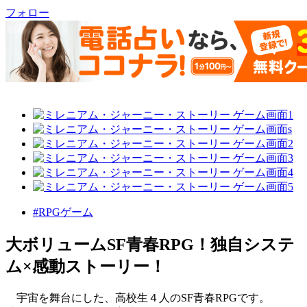
フォロー
#RPGゲーム
大ボリュームSF青春RPG！独自システ
ム×感動ストーリー！
宇宙を舞台にした、高校生４人のSF青春RPGです。