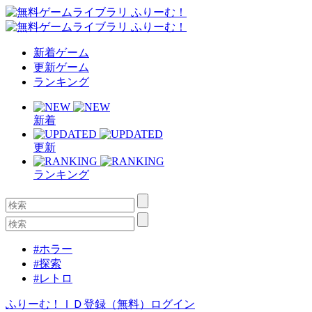
新着ゲーム
更新ゲーム
ランキング
新着
更新
ランキング
#ホラー
#探索
#レトロ
ふりーむ！ＩＤ登録（無料）
ログイン