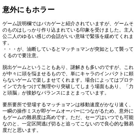
意外にもホラー
ゲーム説明欄ではバカゲーと紹介されていますが、ゲームそ
のものはしっかり作り込まれている印象を受けました。主人
公二人のゆるい感じの会話がいい意味で緊張を緩めてくれま
す。
・・・が、油断しているとマッチョマンが突如として襲って
くるので要注意。
脱出ゲームということもあり、謎解きも多いのですが、これ
が中々に頭を悩ませるもので、単にキャラのインパクトに頼
らないゲームで楽しませてくれます。場合によってはプロテ
インで力をつけて無理やり突破してしまう場面もあり、「力
と頭脳」が接妙なバランスにまとまっています。
要所要所で登場するマッチョマンは移動速度がかなり速く、
一瞬の操作ミスが即ゲームオーバーにつながるため、意外に
もゲームの難易度は高めです。ただ、セーブはいつでも可能
なのと、一定区間逃げ切ると追ってこないので良心的な難易
度だと思います。