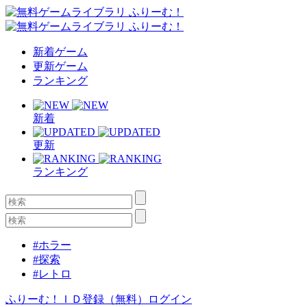
新着ゲーム
更新ゲーム
ランキング
新着
更新
ランキング
#ホラー
#探索
#レトロ
ふりーむ！ＩＤ登録（無料）
ログイン