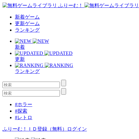
新着ゲーム
更新ゲーム
ランキング
新着
更新
ランキング
#ホラー
#探索
#レトロ
ふりーむ！ＩＤ登録（無料）
ログイン