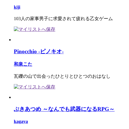
kiji
103人の家事男子に求愛されて疲れる乙女ゲーム
Pinocchio -ピノキオ-
和泉こた
瓦礫の山で出会ったひとりとひとつのおはなし
ぶきあつめ ～なんでも武器になるRPG～
kagaya