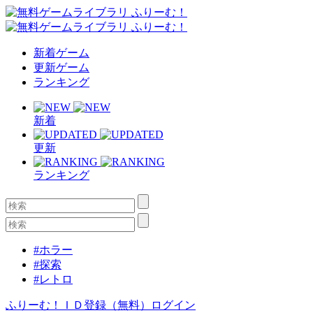
新着ゲーム
更新ゲーム
ランキング
新着
更新
ランキング
#ホラー
#探索
#レトロ
ふりーむ！ＩＤ登録（無料）
ログイン