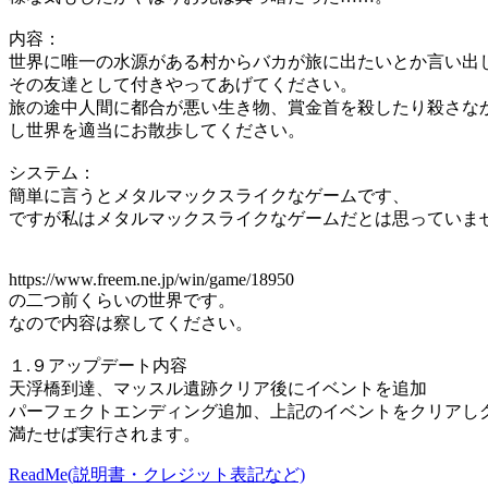
内容：
世界に唯一の水源がある村からバカが旅に出たいとか言い出
その友達として付きやってあげてください。
旅の途中人間に都合が悪い生き物、賞金首を殺したり殺さな
し世界を適当にお散歩してください。
システム：
簡単に言うとメタルマックスライクなゲームです、
ですが私はメタルマックスライクなゲームだとは思っていま
https://www.freem.ne.jp/win/game/18950
の二つ前くらいの世界です。
なので内容は察してください。
１.９アップデート内容
天浮橋到達、マッスル遺跡クリア後にイベントを追加
パーフェクトエンディング追加、上記のイベントをクリアし
満たせば実行されます。
ReadMe(説明書・クレジット表記など)