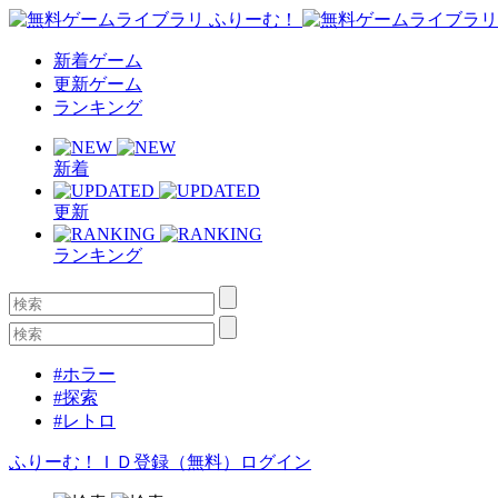
新着ゲーム
更新ゲーム
ランキング
新着
更新
ランキング
#ホラー
#探索
#レトロ
ふりーむ！ＩＤ登録（無料）
ログイン