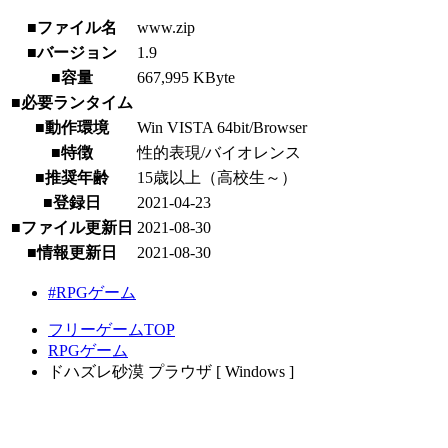
■ファイル名
www.zip
■バージョン
1.9
■容量
667,995 KByte
■必要ランタイム
■動作環境
Win VISTA 64bit/Browser
■特徴
性的表現/バイオレンス
■推奨年齢
15歳以上（高校生～）
■登録日
2021-04-23
■ファイル更新日
2021-08-30
■情報更新日
2021-08-30
#RPGゲーム
フリーゲームTOP
RPGゲーム
ドハズレ砂漠 プラウザ [ Windows ]