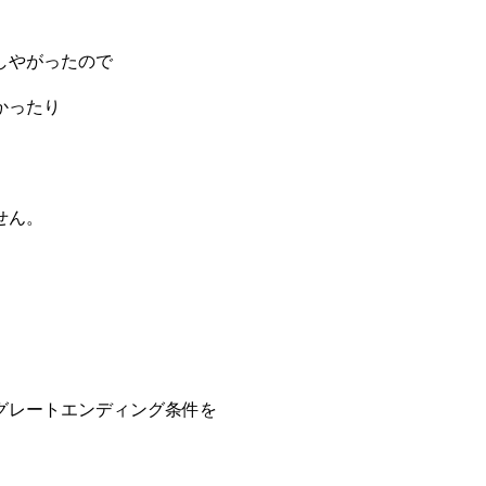
しやがったので
かったり
せん。
グレートエンディング条件を