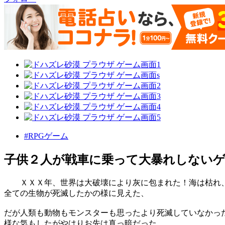
#RPGゲーム
子供２人が戦車に乗って大暴れしない
ＸＸＸ年、世界は大破壊により灰に包まれた！海は枯れ
全ての生物が死滅したかの様に見えた、
だが人類も動物もモンスターも思ったより死滅していなかっ
様な気もしたがやはりお先は真っ暗だった……。