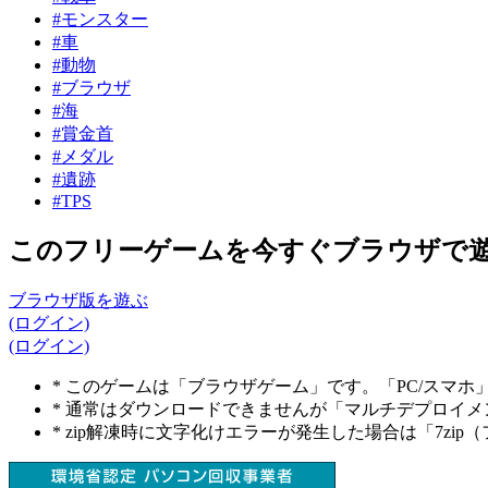
#モンスター
#車
#動物
#ブラウザ
#海
#賞金首
#メダル
#遺跡
#TPS
このフリーゲームを今すぐブラウザで
ブラウザ版を遊ぶ
(ログイン)
(ログイン)
* このゲームは「ブラウザゲーム」です。「PC/スマ
* 通常はダウンロードできませんが「マルチデプロイ
* zip解凍時に文字化けエラーが発生した場合は「7z