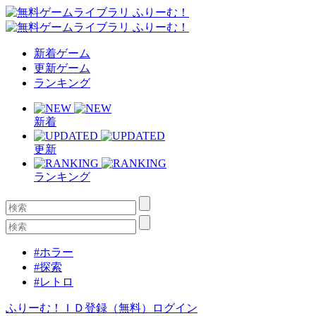
新着ゲーム
更新ゲーム
ランキング
新着
更新
ランキング
#ホラー
#探索
#レトロ
ふりーむ！ＩＤ登録（無料）
ログイン