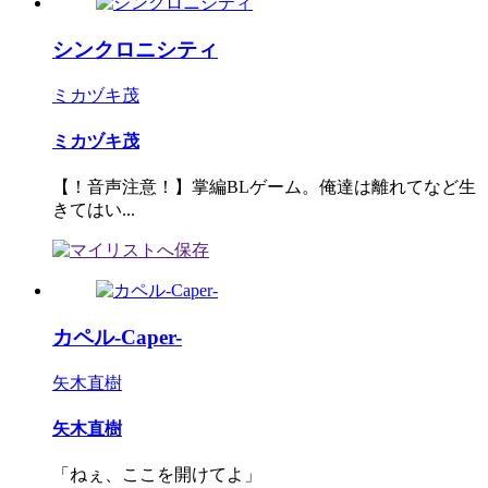
シンクロニシティ
ミカヅキ茂
ミカヅキ茂
【！音声注意！】掌編BLゲーム。俺達は離れてなど生
きてはい...
カペル-Caper-
矢木直樹
矢木直樹
「ねぇ、ここを開けてよ」