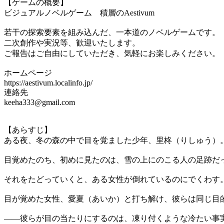
【ゲームの概要】
ビジュアルノベルゲーム 積層のAestivum
若干の探索要素を組み込んだ、一本道のノベルゲームです。
二次創作や実況等、歓迎いたします。
ご報告はご自由にしていただき、気軽にお楽しみください。
ホームページ
https://aestivum.localinfo.jp/
連絡先
keeha333@gmail.com
【あらすじ】
ある夜、冬の森の中で目を覚ました少年、里柊（りしゅう）
目覚めたのち、初めに見たのは、雪の上にのこる人の足跡だ
それをたどっていくと、ある女性が倒れているのにでくわす
目が覚めた女性、愛夏（あいか）と打ち解け、彼らは同じ目
――彼らが目の当たりにするのは、凍り付くような冷たい事