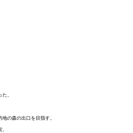
。
った。
。
的地の森の出口を目指す。
実。