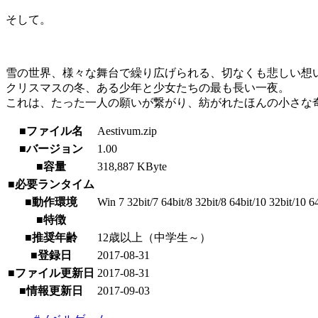
そして。
雪の世界、様々な舞台で繰り広げられる、切なくも悲しい想
クリスマスの冬、ある少年と少女たちの最も長い一夜。
これは、たった一人の願いが繋がり、紡がれたほんの小さな
■ファイル名
Aestivum.zip
■バージョン
1.00
■容量
318,887 KByte
■必要ランタイム
■動作環境
Win 7 32bit/7 64bit/8 32bit/8 64bit/10 32bit/10 6
■特徴
■推奨年齢
12歳以上（中学生～）
■登録日
2017-08-31
■ファイル更新日
2017-08-31
■情報更新日
2017-09-03