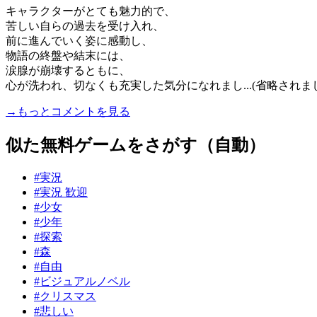
キャラクターがとても魅力的で、
苦しい自らの過去を受け入れ、
前に進んでいく姿に感動し、
物語の終盤や結末には、
涙腺が崩壊するともに、
心が洗われ、切なくも充実した気分になれまし...(省略されま
→もっとコメントを見る
似た無料ゲームをさがす（自動）
#実況
#実況 歓迎
#少女
#少年
#探索
#森
#自由
#ビジュアルノベル
#クリスマス
#悲しい