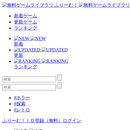
新着ゲーム
更新ゲーム
ランキング
新着
更新
ランキング
#ホラー
#探索
#レトロ
ふりーむ！ＩＤ登録（無料）
ログイン