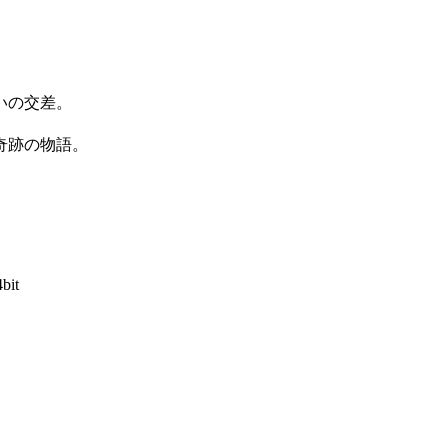
いの交差。
奇跡の物語。
4bit