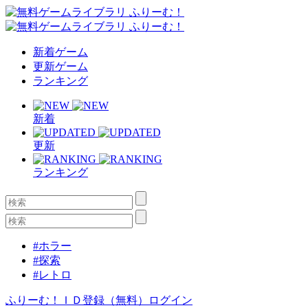
新着ゲーム
更新ゲーム
ランキング
新着
更新
ランキング
#ホラー
#探索
#レトロ
ふりーむ！ＩＤ登録（無料）
ログイン