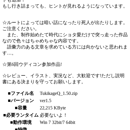
もし行き詰まっても、ヒントが見れるようになっています。
☆ルートによっては暗い話になったり死人が出たりします。
ご注意ください。
また、制作始めたて時代にショタ愛だけで突っ走った作品
なので色々はちゃめちゃな内容です。
語彙力のある文章を求めている方には向かないと思われま
す…。
☆第6回ウディコン参加作品!
☆レビュー、イラスト、実況など、大歓迎です!ただし説明
書にある決まりを守ってお願いします。
■ファイル名
TukikageQ_1.50.zip
■バージョン
ver1.5
■容量
22,215 KByte
■必要ランタイム
必要ないよ！
■動作環境
Win 7 32bit/7 64bit
■特徴