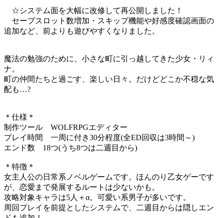
☆システム面を大幅に改修して再公開しました！
セーブスロット数増加・スキップ機能や好感度確認画面の
追加など、前よりも遊びやすくなりました。
魔法の勉強のために、小さな町に引っ越してきた少女・リィ
ナ。
町の仲間たちと過ごす、楽しい日々。だけどどこか不穏な気
配も…?
＊仕様＊
制作ツール WOLFRPGエディター
プレイ時間 一周に付き30分程度(全ED回収は3時間～)
エンド数 18つ(うち8つは二週目から)
＊特徴＊
女主人公の日常系ノベルゲームです。ほんのり乙女ゲーです
が、恋愛まで発展するルートは少ないかも。
攻略対象キャラは5人＋α。可愛い系男子が多いです。
周回プレイを前提としたシステムで、二週目からは隠しエン
ドも追加！