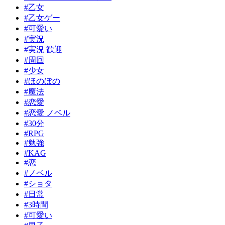
#乙女
#乙女ゲー
#可愛い
#実況
#実況 歓迎
#周回
#少女
#ほのぼの
#魔法
#恋愛
#恋愛 ノベル
#30分
#RPG
#勉強
#KAG
#恋
#ノベル
#ショタ
#日常
#3時間
#可愛い