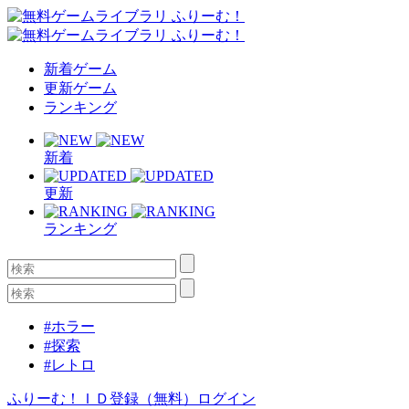
新着ゲーム
更新ゲーム
ランキング
新着
更新
ランキング
#ホラー
#探索
#レトロ
ふりーむ！ＩＤ登録（無料）
ログイン