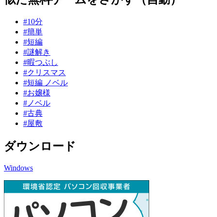
#10分
#簡単
#短編
#謎解き
#暇つぶし
#クリスマス
#短編 ノベル
#お嬢様
#ノベル
#古典
#屋敷
ダウンロード
Windows