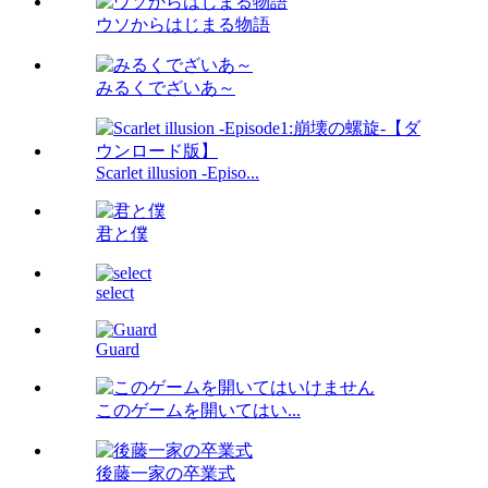
ウソからはじまる物語
みるくでざいあ～
Scarlet illusion -Episo...
君と僕
select
Guard
このゲームを開いてはい...
後藤一家の卒業式