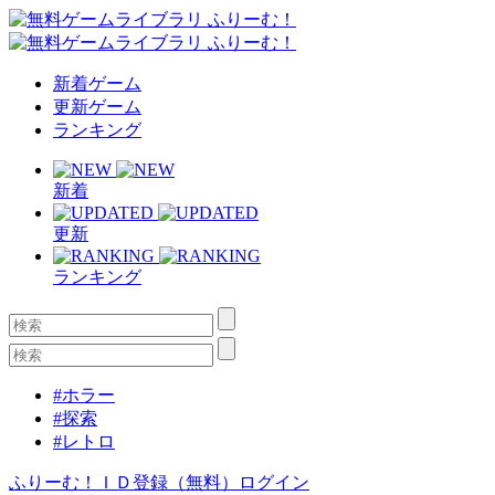
新着ゲーム
更新ゲーム
ランキング
新着
更新
ランキング
#ホラー
#探索
#レトロ
ふりーむ！ＩＤ登録（無料）
ログイン