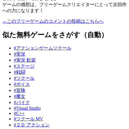
ゲームの感想は、フリーゲームクリエイターにとって次回作
への力になります！
→このフリーゲームのコメントの投稿はこちらへ
似た無料ゲームをさがす（自動）
#アクションゲームツクール
#実況
#実況 歓迎
#ステージ
#戦闘
#ツクール
#ボイス
#冒険
#魔女
#バイク
#Visual Studio
#C++
#ツクール MV
#２Ｄ アクション