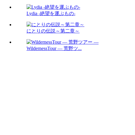
Lydia -絶望を運ぶもの-
にとりの伝説～第二章～
WildernessTour ― 荒野ツ...