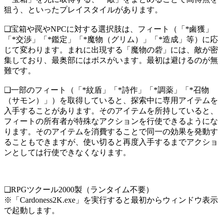
狙う、といったプレイスタイルがあります。
❑宝箱や罠やNPCに対する選択肢は、フィート（「*鹵獲」
「*交渉」「*鑑定」「*魔物（グリム）」「*造成」等）に応
じて変わります。まれに出現する「魔物の砦」には、敵が密
集しており、最奥部にはボスがいます。最初は避けるのが無
難です。
❑一部のフィート（「*紋盾」「*詩作」「*調薬」「*召物
（サモン）」）を取得していると、探索中に専用アイテムを
入手することがあります。そのアイテムを所持していると、
フィートの所有者が特殊なアクションを行使できるようにな
ります。そのアイテムを消費することで同一の効果を発動す
ることもできますが、使い切ると再度入手するまでアクショ
ンとしては行使できなくなります。
❑RPGツクール2000製（ランタイム不要）
※「Cardoness2K.exe」を実行すると最初からウィンドウ表示
で起動します。