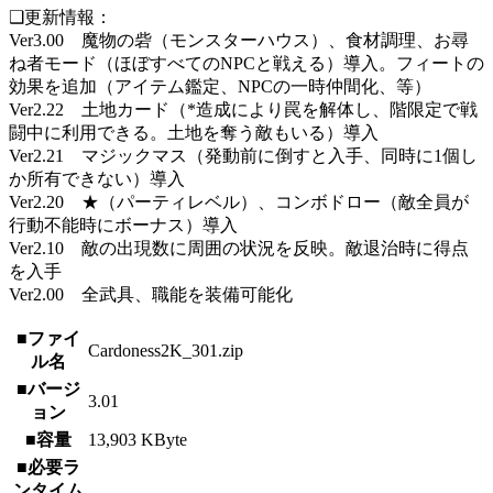
❑更新情報：
Ver3.00 魔物の砦（モンスターハウス）、食材調理、お尋
ね者モード（ほぼすべてのNPCと戦える）導入。フィートの
効果を追加（アイテム鑑定、NPCの一時仲間化、等）
Ver2.22 土地カード（*造成により罠を解体し、階限定で戦
闘中に利用できる。土地を奪う敵もいる）導入
Ver2.21 マジックマス（発動前に倒すと入手、同時に1個し
か所有できない）導入
Ver2.20 ★（パーティレベル）、コンボドロー（敵全員が
行動不能時にボーナス）導入
Ver2.10 敵の出現数に周囲の状況を反映。敵退治時に得点
を入手
Ver2.00 全武具、職能を装備可能化
■ファイ
Cardoness2K_301.zip
ル名
■バージ
3.01
ョン
■容量
13,903 KByte
■必要ラ
ンタイム