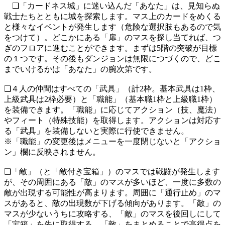
❑「カードネス城」に迷い込んだ「あなた」は、見知らぬ
戦士たちとともに城を探索します。マス上のカードをめくる
と様々なイベントが発生します（危険な選択肢もあるので気
をつけて）。どこかにある「扉」のマスを探し当てれば、つ
ぎのフロアに進むことができます。まずは5階の突破が目標
の１つです。その後もダンジョンは無限につづくので、どこ
までいけるかは「あなた」の腕次第です。
❑４人の仲間はすべての「武具」（計2枠。基本武具は1枠、
上級武具は2枠必要）と「職能」（基本職1枠と上級職1枠）
を装備できます。「職能」に応じてアクション（技、魔法）
やフィート（特殊技能）を取得します。アクションは対応す
る「武具」を装備しないと実際に行使できません。
※「職能」の変更後はメニューを一度閉じないと「アクショ
ン」欄に反映されません。
❑「敵」（と「敵付き宝箱」）のマスでは戦闘が発生します
が、その周囲にある「敵」のマスが多いほど、一度に多数の
敵が出現する可能性が高まります。周囲に「通行止め」のマ
スがあると、敵の出現数が下げる傾向があります。「敵」の
マスが少ないうちに攻略する、「敵」のマスを後回しにして
「宝箱」を先に取得する、「敵」をまとめることで高得点を