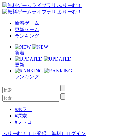
新着ゲーム
更新ゲーム
ランキング
新着
更新
ランキング
#ホラー
#探索
#レトロ
ふりーむ！ＩＤ登録（無料）
ログイン